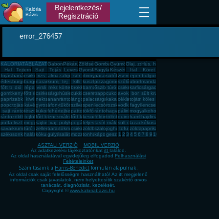
Bejelentkezés/
Kalória
Bázis
Regisztráció
error_276457
KALÓRIATÁBLÁZAT
Gabona, mag, örlemény
Pékáru, édesség, sütemény, rágcsa, tészta
Zöldség, fűszer
Gomba
Gyümölcs
Olaj, zsíradék
Hús, húskészítmény
Hal
Tejtermék
Sajt
Tojás
Leves
Gyorsfagyasztott, dobozos, konzerv étel
Fagylalt, jégkrém
Készétel
Ital
Köret
tojás
banán
csirkemell
rizs
alma
zabpehely
sör
dinnye
paradicsom
sütőtök
zsemle
eper
bulgur
édesburgonya
burgonya
burgonya
narancs
krumpli
tej
kifli
kuszkusz
pizza
görögdinnye
szőlő
uborka
mandarin
főtt tojás
dió
répa
virsli
méz
körte
brokkoli
barnarizs
őszibarack
túró
csirkecomb
karfiol
sárgadinnye
gomba
kenyér
főtt rizs
csirkemáj
sárgarépa
húsleves
cukkini
cseresznye
trappista sajt
cukor
avokádó
bor
sült krumpli
paprika
zabkása
kiwi
nektarin
ananász
rántott hús
lángos
palacsinta
sárgabarack
kakaós csiga
cékla
tojásfehérje
köles
popcorn
tojásrántotta
kávé
gyros
áfonya
tükörtojás
szilva
spenót
lecsó
rozskenyér
vodka
fagyi
lencse
sajt
rántott csirkemell
tészta
kukorica
fehér kenyér
tejbegríz
pattogatott kukorica
tökfőzelék
rántotta
hagyma
pálinka
mogyoró
alkohol
rántott sajt
zöldbab
tejföl
főtt kukorica
lencsefőzelék
málna
főtt krumpli
kesudió
földimogyoró
töltött káposzta
quinoa
hamburger
hajdina
puffasztott rizs
liszt
meggy
sajtos pogácsa
vaj
pulykamell
pogácsa
teljes kiőrlésû kenyér
fasírt
mák
sült csirkecomb
lazac
kókuszzsír
savanyú káposzta
krumplipüré
túró rudi
zeller
barack
tökmag
csirkemell sonka
zöldbabfőzelék
szalonna
joghurt
tofu
zöldalma
paprikás krumpli
székelykáposzta
sonka
halászlé
kókuszreszelék
gulyásleves
saláta
mozzarella
tonhal
káposzta
gesztenye
1
2
3
4
5
6
7
8
9
10
ASZTALI VERZIÓ
MOBIL VERZIÓ
Az adatkezelési tájékoztatónkat
itt
találod.
Az oldal használatával egyidejűleg elfogadod
Felhasználási
Feltételeinket
Számításaink a
Harris-Benedict
formulán alapulnak.
Az oldal csak saját felelősségre használható! Az itt megjelenő
információk csak javaslatok, nem helyettesítik szakértő orvos
tanácsát, diagnózisát, kezelését.
Copyright ©
www.kaloriabazis.hu