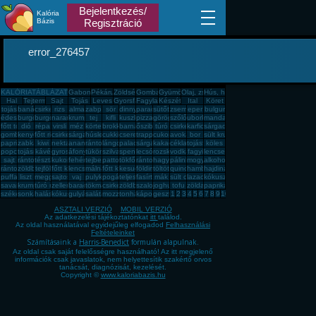
Bejelentkezés/
Kalória
Bázis
Regisztráció
error_276457
KALÓRIATÁBLÁZAT
Gabona, mag, örlemény
Pékáru, édesség, sütemény, rágcsa, tészta
Zöldség, fűszer
Gomba
Gyümölcs
Olaj, zsíradék
Hús, húskészítmény
Hal
Tejtermék
Sajt
Tojás
Leves
Gyorsfagyasztott, dobozos, konzerv étel
Fagylalt, jégkrém
Készétel
Ital
Köret
tojás
banán
csirkemell
rizs
alma
zabpehely
sör
dinnye
paradicsom
sütőtök
zsemle
eper
bulgur
édesburgonya
burgonya
burgonya
narancs
krumpli
tej
kifli
kuszkusz
pizza
görögdinnye
szőlő
uborka
mandarin
főtt tojás
dió
répa
virsli
méz
körte
brokkoli
barnarizs
őszibarack
túró
csirkecomb
karfiol
sárgadinnye
gomba
kenyér
főtt rizs
csirkemáj
sárgarépa
húsleves
cukkini
cseresznye
trappista sajt
cukor
avokádó
bor
sült krumpli
paprika
zabkása
kiwi
nektarin
ananász
rántott hús
lángos
palacsinta
sárgabarack
kakaós csiga
cékla
tojásfehérje
köles
popcorn
tojásrántotta
kávé
gyros
áfonya
tükörtojás
szilva
spenót
lecsó
rozskenyér
vodka
fagyi
lencse
sajt
rántott csirkemell
tészta
kukorica
fehér kenyér
tejbegríz
pattogatott kukorica
tökfőzelék
rántotta
hagyma
pálinka
mogyoró
alkohol
rántott sajt
zöldbab
tejföl
főtt kukorica
lencsefőzelék
málna
főtt krumpli
kesudió
földimogyoró
töltött káposzta
quinoa
hamburger
hajdina
puffasztott rizs
liszt
meggy
sajtos pogácsa
vaj
pulykamell
pogácsa
teljes kiőrlésû kenyér
fasírt
mák
sült csirkecomb
lazac
kókuszzsír
savanyú káposzta
krumplipüré
túró rudi
zeller
barack
tökmag
csirkemell sonka
zöldbabfőzelék
szalonna
joghurt
tofu
zöldalma
paprikás krumpli
székelykáposzta
sonka
halászlé
kókuszreszelék
gulyásleves
saláta
mozzarella
tonhal
káposzta
gesztenye
1
2
3
4
5
6
7
8
9
10
ASZTALI VERZIÓ
MOBIL VERZIÓ
Az adatkezelési tájékoztatónkat
itt
találod.
Az oldal használatával egyidejűleg elfogadod
Felhasználási
Feltételeinket
Számításaink a
Harris-Benedict
formulán alapulnak.
Az oldal csak saját felelősségre használható! Az itt megjelenő
információk csak javaslatok, nem helyettesítik szakértő orvos
tanácsát, diagnózisát, kezelését.
Copyright ©
www.kaloriabazis.hu