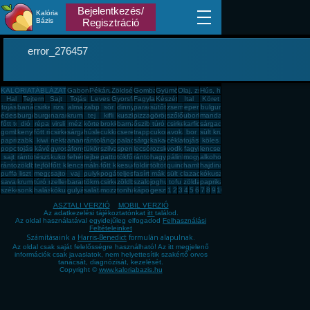
Bejelentkezés/
Kalória
Bázis
Regisztráció
error_276457
KALÓRIATÁBLÁZAT
Gabona, mag, örlemény
Pékáru, édesség, sütemény, rágcsa, tészta
Zöldség, fűszer
Gomba
Gyümölcs
Olaj, zsíradék
Hús, húskészítmény
Hal
Tejtermék
Sajt
Tojás
Leves
Gyorsfagyasztott, dobozos, konzerv étel
Fagylalt, jégkrém
Készétel
Ital
Köret
tojás
banán
csirkemell
rizs
alma
zabpehely
sör
dinnye
paradicsom
sütőtök
zsemle
eper
bulgur
édesburgonya
burgonya
burgonya
narancs
krumpli
tej
kifli
kuszkusz
pizza
görögdinnye
szőlő
uborka
mandarin
főtt tojás
dió
répa
virsli
méz
körte
brokkoli
barnarizs
őszibarack
túró
csirkecomb
karfiol
sárgadinnye
gomba
kenyér
főtt rizs
csirkemáj
sárgarépa
húsleves
cukkini
cseresznye
trappista sajt
cukor
avokádó
bor
sült krumpli
paprika
zabkása
kiwi
nektarin
ananász
rántott hús
lángos
palacsinta
sárgabarack
kakaós csiga
cékla
tojásfehérje
köles
popcorn
tojásrántotta
kávé
gyros
áfonya
tükörtojás
szilva
spenót
lecsó
rozskenyér
vodka
fagyi
lencse
sajt
rántott csirkemell
tészta
kukorica
fehér kenyér
tejbegríz
pattogatott kukorica
tökfőzelék
rántotta
hagyma
pálinka
mogyoró
alkohol
rántott sajt
zöldbab
tejföl
főtt kukorica
lencsefőzelék
málna
főtt krumpli
kesudió
földimogyoró
töltött káposzta
quinoa
hamburger
hajdina
puffasztott rizs
liszt
meggy
sajtos pogácsa
vaj
pulykamell
pogácsa
teljes kiőrlésû kenyér
fasírt
mák
sült csirkecomb
lazac
kókuszzsír
savanyú káposzta
krumplipüré
túró rudi
zeller
barack
tökmag
csirkemell sonka
zöldbabfőzelék
szalonna
joghurt
tofu
zöldalma
paprikás krumpli
székelykáposzta
sonka
halászlé
kókuszreszelék
gulyásleves
saláta
mozzarella
tonhal
káposzta
gesztenye
1
2
3
4
5
6
7
8
9
10
ASZTALI VERZIÓ
MOBIL VERZIÓ
Az adatkezelési tájékoztatónkat
itt
találod.
Az oldal használatával egyidejűleg elfogadod
Felhasználási
Feltételeinket
Számításaink a
Harris-Benedict
formulán alapulnak.
Az oldal csak saját felelősségre használható! Az itt megjelenő
információk csak javaslatok, nem helyettesítik szakértő orvos
tanácsát, diagnózisát, kezelését.
Copyright ©
www.kaloriabazis.hu