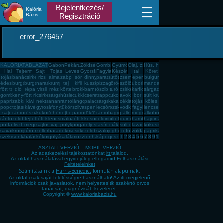
Bejelentkezés/
Kalória
Bázis
Regisztráció
error_276457
KALÓRIATÁBLÁZAT
Gabona, mag, örlemény
Pékáru, édesség, sütemény, rágcsa, tészta
Zöldség, fűszer
Gomba
Gyümölcs
Olaj, zsíradék
Hús, húskészítmény
Hal
Tejtermék
Sajt
Tojás
Leves
Gyorsfagyasztott, dobozos, konzerv étel
Fagylalt, jégkrém
Készétel
Ital
Köret
tojás
banán
csirkemell
rizs
alma
zabpehely
sör
dinnye
paradicsom
sütőtök
zsemle
eper
bulgur
édesburgonya
burgonya
burgonya
narancs
krumpli
tej
kifli
kuszkusz
pizza
görögdinnye
szőlő
uborka
mandarin
főtt tojás
dió
répa
virsli
méz
körte
brokkoli
barnarizs
őszibarack
túró
csirkecomb
karfiol
sárgadinnye
gomba
kenyér
főtt rizs
csirkemáj
sárgarépa
húsleves
cukkini
cseresznye
trappista sajt
cukor
avokádó
bor
sült krumpli
paprika
zabkása
kiwi
nektarin
ananász
rántott hús
lángos
palacsinta
sárgabarack
kakaós csiga
cékla
tojásfehérje
köles
popcorn
tojásrántotta
kávé
gyros
áfonya
tükörtojás
szilva
spenót
lecsó
rozskenyér
vodka
fagyi
lencse
sajt
rántott csirkemell
tészta
kukorica
fehér kenyér
tejbegríz
pattogatott kukorica
tökfőzelék
rántotta
hagyma
pálinka
mogyoró
alkohol
rántott sajt
zöldbab
tejföl
főtt kukorica
lencsefőzelék
málna
főtt krumpli
kesudió
földimogyoró
töltött káposzta
quinoa
hamburger
hajdina
puffasztott rizs
liszt
meggy
sajtos pogácsa
vaj
pulykamell
pogácsa
teljes kiőrlésû kenyér
fasírt
mák
sült csirkecomb
lazac
kókuszzsír
savanyú káposzta
krumplipüré
túró rudi
zeller
barack
tökmag
csirkemell sonka
zöldbabfőzelék
szalonna
joghurt
tofu
zöldalma
paprikás krumpli
székelykáposzta
sonka
halászlé
kókuszreszelék
gulyásleves
saláta
mozzarella
tonhal
káposzta
gesztenye
1
2
3
4
5
6
7
8
9
10
ASZTALI VERZIÓ
MOBIL VERZIÓ
Az adatkezelési tájékoztatónkat
itt
találod.
Az oldal használatával egyidejűleg elfogadod
Felhasználási
Feltételeinket
Számításaink a
Harris-Benedict
formulán alapulnak.
Az oldal csak saját felelősségre használható! Az itt megjelenő
információk csak javaslatok, nem helyettesítik szakértő orvos
tanácsát, diagnózisát, kezelését.
Copyright ©
www.kaloriabazis.hu