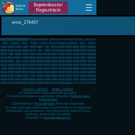
Bejelentkezés/
Kalória
Bázis
Regisztráció
error_276457
KALÓRIATÁBLÁZAT
Gabona, mag, örlemény
Pékáru, édesség, sütemény, rágcsa, tészta
Zöldség, fűszer
Gomba
Gyümölcs
Olaj, zsíradék
Hús, húskészítmény
Hal
Tejtermék
Sajt
Tojás
Leves
Gyorsfagyasztott, dobozos, konzerv étel
Fagylalt, jégkrém
Készétel
Ital
Köret
tojás
banán
csirkemell
rizs
alma
zabpehely
sör
dinnye
paradicsom
sütőtök
zsemle
eper
bulgur
édesburgonya
burgonya
burgonya
narancs
krumpli
tej
kifli
kuszkusz
pizza
görögdinnye
szőlő
uborka
mandarin
főtt tojás
dió
répa
virsli
méz
körte
brokkoli
barnarizs
őszibarack
túró
csirkecomb
karfiol
sárgadinnye
gomba
kenyér
főtt rizs
csirkemáj
sárgarépa
húsleves
cukkini
cseresznye
trappista sajt
cukor
avokádó
bor
sült krumpli
paprika
zabkása
kiwi
nektarin
ananász
rántott hús
lángos
palacsinta
sárgabarack
kakaós csiga
cékla
tojásfehérje
köles
popcorn
tojásrántotta
kávé
gyros
áfonya
tükörtojás
szilva
spenót
lecsó
rozskenyér
vodka
fagyi
lencse
sajt
rántott csirkemell
tészta
kukorica
fehér kenyér
tejbegríz
pattogatott kukorica
tökfőzelék
rántotta
hagyma
pálinka
mogyoró
alkohol
rántott sajt
zöldbab
tejföl
főtt kukorica
lencsefőzelék
málna
főtt krumpli
kesudió
földimogyoró
töltött káposzta
quinoa
hamburger
hajdina
puffasztott rizs
liszt
meggy
sajtos pogácsa
vaj
pulykamell
pogácsa
teljes kiőrlésû kenyér
fasírt
mák
sült csirkecomb
lazac
kókuszzsír
savanyú káposzta
krumplipüré
túró rudi
zeller
barack
tökmag
csirkemell sonka
zöldbabfőzelék
szalonna
joghurt
tofu
zöldalma
paprikás krumpli
székelykáposzta
sonka
halászlé
kókuszreszelék
gulyásleves
saláta
mozzarella
tonhal
káposzta
gesztenye
1
2
3
4
5
6
7
8
9
10
ASZTALI VERZIÓ
MOBIL VERZIÓ
Az adatkezelési tájékoztatónkat
itt
találod.
Az oldal használatával egyidejűleg elfogadod
Felhasználási
Feltételeinket
Számításaink a
Harris-Benedict
formulán alapulnak.
Az oldal csak saját felelősségre használható! Az itt megjelenő
információk csak javaslatok, nem helyettesítik szakértő orvos
tanácsát, diagnózisát, kezelését.
Copyright ©
www.kaloriabazis.hu