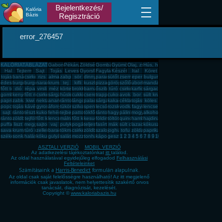
Bejelentkezés/
Kalória
Bázis
Regisztráció
error_276457
KALÓRIATÁBLÁZAT
Gabona, mag, örlemény
Pékáru, édesség, sütemény, rágcsa, tészta
Zöldség, fűszer
Gomba
Gyümölcs
Olaj, zsíradék
Hús, húskészítmény
Hal
Tejtermék
Sajt
Tojás
Leves
Gyorsfagyasztott, dobozos, konzerv étel
Fagylalt, jégkrém
Készétel
Ital
Köret
tojás
banán
csirkemell
rizs
alma
zabpehely
sör
dinnye
paradicsom
sütőtök
zsemle
eper
bulgur
édesburgonya
burgonya
burgonya
narancs
krumpli
tej
kifli
kuszkusz
pizza
görögdinnye
szőlő
uborka
mandarin
főtt tojás
dió
répa
virsli
méz
körte
brokkoli
barnarizs
őszibarack
túró
csirkecomb
karfiol
sárgadinnye
gomba
kenyér
főtt rizs
csirkemáj
sárgarépa
húsleves
cukkini
cseresznye
trappista sajt
cukor
avokádó
bor
sült krumpli
paprika
zabkása
kiwi
nektarin
ananász
rántott hús
lángos
palacsinta
sárgabarack
kakaós csiga
cékla
tojásfehérje
köles
popcorn
tojásrántotta
kávé
gyros
áfonya
tükörtojás
szilva
spenót
lecsó
rozskenyér
vodka
fagyi
lencse
sajt
rántott csirkemell
tészta
kukorica
fehér kenyér
tejbegríz
pattogatott kukorica
tökfőzelék
rántotta
hagyma
pálinka
mogyoró
alkohol
rántott sajt
zöldbab
tejföl
főtt kukorica
lencsefőzelék
málna
főtt krumpli
kesudió
földimogyoró
töltött káposzta
quinoa
hamburger
hajdina
puffasztott rizs
liszt
meggy
sajtos pogácsa
vaj
pulykamell
pogácsa
teljes kiőrlésû kenyér
fasírt
mák
sült csirkecomb
lazac
kókuszzsír
savanyú káposzta
krumplipüré
túró rudi
zeller
barack
tökmag
csirkemell sonka
zöldbabfőzelék
szalonna
joghurt
tofu
zöldalma
paprikás krumpli
székelykáposzta
sonka
halászlé
kókuszreszelék
gulyásleves
saláta
mozzarella
tonhal
káposzta
gesztenye
1
2
3
4
5
6
7
8
9
10
ASZTALI VERZIÓ
MOBIL VERZIÓ
Az adatkezelési tájékoztatónkat
itt
találod.
Az oldal használatával egyidejűleg elfogadod
Felhasználási
Feltételeinket
Számításaink a
Harris-Benedict
formulán alapulnak.
Az oldal csak saját felelősségre használható! Az itt megjelenő
információk csak javaslatok, nem helyettesítik szakértő orvos
tanácsát, diagnózisát, kezelését.
Copyright ©
www.kaloriabazis.hu