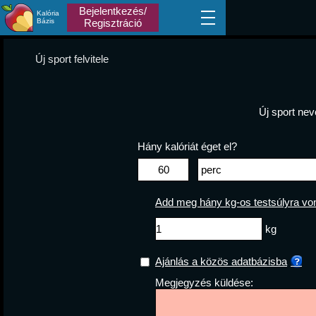
Bejelentkezés/
Kalória
Bázis
Regisztráció
Új sport felvitele
Új sport nev
Hány kalóriát éget el?
Add meg hány kg-os testsúlyra vona
kg
Ajánlás a közös adatbázisba
Megjegyzés küldése: