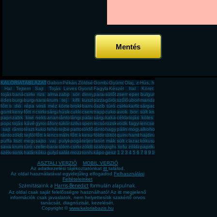
Mentés
KALÓRIATÁBLÁZAT
Gabona, mag, örlemény
Pékáru, édesség, sütemény, rágcsa, tészta
Zöldség, fűszer
Gomba
Gyümölcs
Olaj, zsíradék
Hús, húskészítmény
Hal
Tejtermék
Sajt
Tojás
Leves
Gyorsfagyasztott, dobozos, konzerv étel
Fagylalt, jégkrém
Készétel
Ital
Köret
tojás
banán
csirkemell
rizs
alma
zabpehely
sör
dinnye
paradicsom
sütőtök
zsemle
eper
bulgur
édesburgonya
burgonya
burgonya
narancs
krumpli
tej
kifli
kuszkusz
pizza
görögdinnye
szőlő
uborka
mandarin
főtt tojás
dió
répa
virsli
méz
körte
brokkoli
barnarizs
őszibarack
túró
csirkecomb
karfiol
sárgadinnye
gomba
kenyér
főtt rizs
csirkemáj
sárgarépa
húsleves
cukkini
cseresznye
trappista sajt
cukor
avokádó
bor
sült krumpli
paprika
zabkása
kiwi
nektarin
ananász
rántott hús
lángos
palacsinta
sárgabarack
kakaós csiga
cékla
tojásfehérje
köles
popcorn
tojásrántotta
kávé
gyros
áfonya
tükörtojás
szilva
spenót
lecsó
rozskenyér
vodka
fagyi
lencse
sajt
rántott csirkemell
tészta
kukorica
fehér kenyér
tejbegríz
pattogatott kukorica
tökfőzelék
rántotta
hagyma
pálinka
mogyoró
alkohol
rántott sajt
zöldbab
tejföl
főtt kukorica
lencsefőzelék
málna
főtt krumpli
kesudió
földimogyoró
töltött káposzta
quinoa
hamburger
hajdina
puffasztott rizs
liszt
meggy
sajtos pogácsa
vaj
pulykamell
pogácsa
teljes kiőrlésû kenyér
fasírt
mák
sült csirkecomb
lazac
kókuszzsír
savanyú káposzta
krumplipüré
túró rudi
zeller
barack
tökmag
csirkemell sonka
zöldbabfőzelék
szalonna
joghurt
tofu
zöldalma
paprikás krumpli
székelykáposzta
sonka
halászlé
kókuszreszelék
gulyásleves
saláta
mozzarella
tonhal
káposzta
gesztenye
1
2
3
4
5
6
7
8
9
10
ASZTALI VERZIÓ
MOBIL VERZIÓ
Az adatkezelési tájékoztatónkat
itt
találod.
Az oldal használatával egyidejűleg elfogadod
Felhasználási
Feltételeinket
Számításaink a
Harris-Benedict
formulán alapulnak.
Az oldal csak saját felelősségre használható! Az itt megjelenő
információk csak javaslatok, nem helyettesítik szakértő orvos
tanácsát, diagnózisát, kezelését.
Copyright ©
www.kaloriabazis.hu