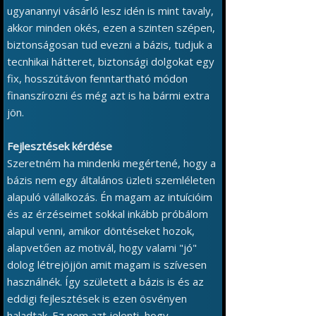
ugyanannyi vásárló lesz idén is mint tavaly,
akkor minden okés, ezen a szinten szépen,
biztonságosan tud evezni a bázis, tudjuk a
tecnhikai hátteret, biztonsági dolgokat egy
fix, hosszútávon fenntartható módon
finanszírozni és még azt is ha bármi extra
jön.
Fejlesztések kérdése
Szeretném ha mindenki megértené, hogy a
bázis nem egy általános üzleti szemléleten
alapuló vállalkozás. Én magam az intuícióim
és az érzéseimet sokkal inkább próbálom
alapul venni, amikor döntéseket hozok,
alapvetően az motivál, hogy valami "jó"
dolog létrejöjjön amit magam is szívesen
használnék. Így született a bázis is és az
eddigi fejlesztések is ezen ösvényen
haladtak. Ez nem azt jelenti, hogy