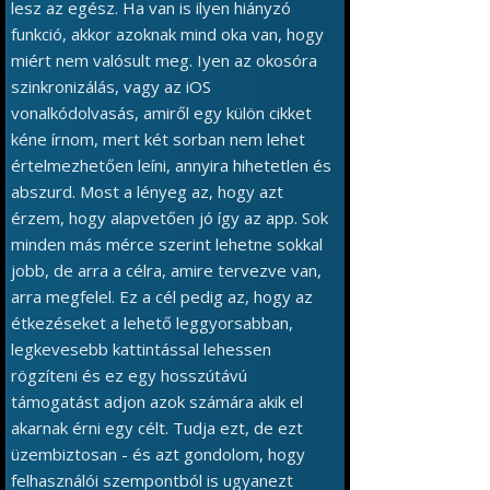
lesz az egész. Ha van is ilyen hiányzó
funkció, akkor azoknak mind oka van, hogy
miért nem valósult meg. Iyen az okosóra
szinkronizálás, vagy az iOS
vonalkódolvasás, amiről egy külön cikket
kéne írnom, mert két sorban nem lehet
értelmezhetően leíni, annyira hihetetlen és
abszurd. Most a lényeg az, hogy azt
érzem, hogy alapvetően jó így az app. Sok
minden más mérce szerint lehetne sokkal
jobb, de arra a célra, amire tervezve van,
arra megfelel. Ez a cél pedig az, hogy az
étkezéseket a lehető leggyorsabban,
legkevesebb kattintással lehessen
rögzíteni és ez egy hosszútávú
támogatást adjon azok számára akik el
akarnak érni egy célt. Tudja ezt, de ezt
üzembiztosan - és azt gondolom, hogy
felhasználói szempontból is ugyanezt