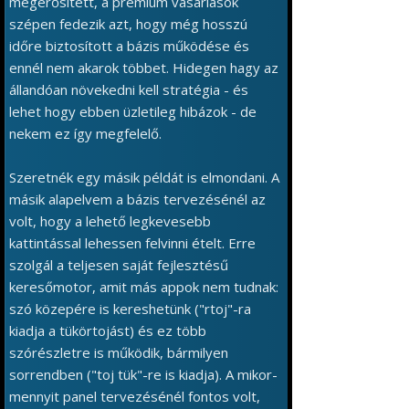
megerősített, a prémium vásárlások
szépen fedezik azt, hogy még hosszú
időre biztosított a bázis működése és
ennél nem akarok többet. Hidegen hagy az
állandóan növekedni kell stratégia - és
lehet hogy ebben üzletileg hibázok - de
nekem ez így megfelelő.
Szeretnék egy másik példát is elmondani. A
másik alapelvem a bázis tervezésénél az
volt, hogy a lehető legkevesebb
kattintással lehessen felvinni ételt. Erre
szolgál a teljesen saját fejlesztésű
keresőmotor, amit más appok nem tudnak:
szó közepére is kereshetünk ("rtoj"-ra
kiadja a tükörtojást) és ez több
szórészletre is működik, bármilyen
sorrendben ("toj tük"-re is kiadja). A mikor-
mennyit panel tervezésénél fontos volt,