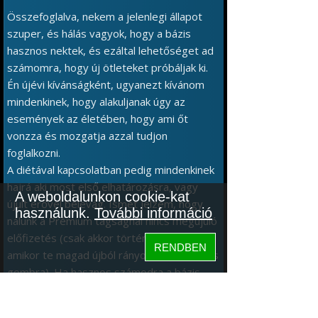
Összefoglalva, nekem a jelenlegi állapot
szuper, és hálás vagyok, hogy a bázis
hasznos nektek, és ezáltal lehetőséget ad
számomra, hogy új ötleteket próbáljak ki.
Én újévi kívánságként, ugyanezt kívánom
mindenkinek, hogy alakuljanak úgy az
események az életében, hogy ami őt
vonzza és mozgatja azzal tudjon
foglalkozni.
A diétával kapcsolatban pedig mindenkinek
hajrá aki most első elhatározásra, vagy
A weboldalunkon cookie-kat
újult erővel belevág. Ismét jelzem, hogy
használunk.
További információ
nálunk a Prémium tagságnál nincs megújuló
előfizetés (csak akkor történik fizetés,
RENDBEN
amikor te magad újból rányomsz a vásárlás
gombra). Ha hasznos számodra a bázis,
akkor köszönöm ha egy tagság vásárlással
támogatod.