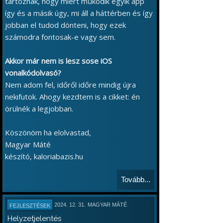
tartoznak, hogy miért működik egyik app
így és a másik úgy, mi áll a háttérben és így
jobban el tudod dönteni, hogy ezek
számodra fontosak-e vagy sem.
Akkor már nem is lesz sose iOS
vonalkódolvasó?
Nem adom fel, időről időre mindig újra
nekifutok. Ahogy kezdtem is a cikket: én
örülnék a legjobban.
Köszönöm ha elolvastad,
Magyar Máté
készító, kaloriabazis.hu
Tovább...
2024. 12. 31.
MAGYAR MÁTÉ
FEJLESZTÉSEK
Helyzetjelentés