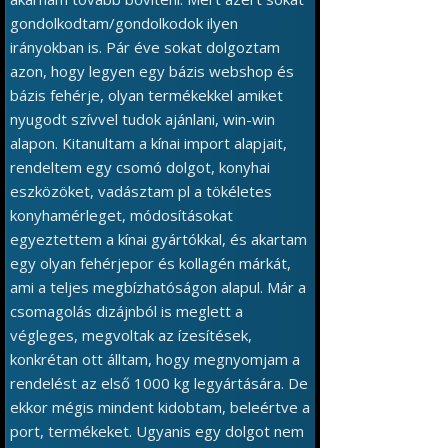
gondolkodtam/gondolkodok ilyen
irányokban is. Pár éve sokat dolgoztam
azon, hogy legyen egy bázis webshop és
bázis fehérje, olyan termékekkel amiket
nyugodt szívvel tudok ajánlani, win-win
alapon. Kitanultam a kínai import alapjait,
rendeltem egy csomó dolgot, konyhai
eszközöket, vadásztam pl a tökéletes
konyhamérleget, módosításokat
egyeztettem a kínai gyártókkal, és akartam
egy olyan fehérjepor és kollagén márkát,
ami a teljes megbízhatóságon alapul. Már a
csomagolás dizájnból is meglett a
végleges, megvoltak az ízesítések,
konkrétan ott álltam, hogy megnyomjam a
rendelést az első 1000 kg legyártására. De
ekkor mégis mindent kidobtam, beleértve a
port, termékeket. Ugyanis egy dolgot nem