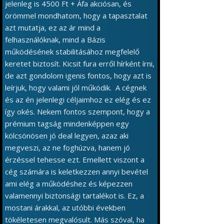
jelenleg is 4500 Ft + Áfa akciósan, és
örömmel mondhatom, hogy a tapasztalat
azt mutatja, ez az ár mind a
felhasználóknak, mind a Bázis
működésének stabilitásához megfelelő
keretet biztosít. Kicsit fura erről hírként írni,
de azt gondolom igenis fontos, hogy azt is
leírjuk, hogy valami jól működik. A cégnek
és az én jelenlegi céljaimhoz ez elég és ez
így okés. Nekem fontos szempont, hogy a
prémium tagság mindenképpen egy
kölcsönösen jó deal legyen, azaz aki
megveszi, az ne foghúzva, hanem jó
érzéssel tehesse ezt. Emellett viszont a
cég számára is keletkezzen annyi bevétel
ami elég a működéshez és képezzen
valamennyi biztonsági tartalékot is. Ez, a
mostani árakkal, az utóbbi években
tökéletesen megvalósult. Más szóval, ha