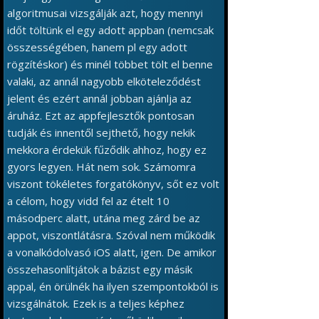
algoritmusai vizsgálják azt, hogy mennyi
időt töltünk el egy adott appban (nemcsak
összességében, hanem pl egy adott
rögzítéskor) és minél többet tölt el benne
valaki, az annál nagyobb elköteleződést
jelent és ezért annál jobban ajánlja az
áruház. Ezt az appfejlesztők pontosan
tudják és innentől sejthető, hogy nekik
mekkora érdekük fűződik ahhoz, hogy ez
gyors legyen. Hát nem sok. Számomra
viszont tökéletes forgatókönyv, sőt ez volt
a célom, hogy vidd fel az ételt 10
másodperc alatt, utána meg zárd be az
appot, viszontlátásra. Szóval nem működik
a vonalkódolvasó iOS alatt, igen. De amikor
összehasonlítjátok a bázist egy másik
appal, én örülnék ha ilyen szempontokból is
vizsgálnátok. Ezek is a teljes képhez