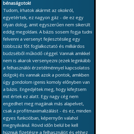
bénaságotok!
Tudom, írhatok akármit az okokról,
egyetértek, ez nagyon gáz - de ez egy
olyan dolog, amit egyszerűen nem sikerült
eddig megoldani. A bázis sosem fogja tudni
felvenni a versenyt fejlesztésileg egy
többszáz főt foglalkoztató és milliárdos
büdzséből működő céggel. Vannak amikkel
nem is akarok versenyezni (ezek leginkább
a felhasználói érzetélménnyel kapcsolatos
dolgok) és vannak azok a pontok, amikben
úgy gondolom igenis komoly előnyben van
a bázis. Engedjétek meg, hogy kifejtsem
mit értek ez alatt. Egy nagy cég nem
engedhet meg magának más alapelvet,
csak a profitmaximalizálást - és ez, minden
egyes funkcióban, képernyőn valahol
megnyilvánul. Rövid időn belül be kell
húzniuk fizetésre a felhasználót és ehhez