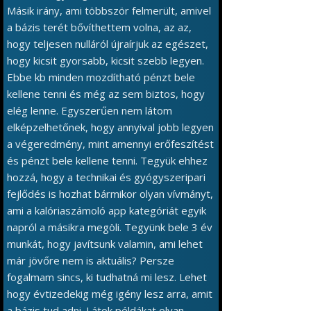
Másik irány, ami többször felmerült, amivel
a bázis terét bővíthettem volna, az az,
hogy teljesen nulláról újraírjuk az egészet,
hogy kicsit gyorsabb, kicsit szebb legyen.
Ebbe kb minden mozdítható pénzt bele
kellene tenni és még az sem biztos, hogy
elég lenne. Egyszerűen nem látom
elképzelhetőnek, hogy annyival jobb legyen
a végeredmény, mint amennyi erőfeszítést
és pénzt bele kellene tenni. Tegyük ehhez
hozzá, hogy a technikai és gyógyszeripari
fejlődés is hozhat bármikor olyan vívmányt,
ami a kalóriaszámoló app kategóriát egyik
napról a másikra megöli. Tegyünk bele 3 év
munkát, hogy javítsunk valamin, ami lehet
már jövőre nem is aktuális? Persze
fogalmam sincs, ki tudhatná mi lesz. Lehet
hogy évtizedekig még igény lesz arra, amit
a bázis tud adni. Látok példákat olyan