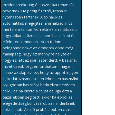
minden marketing és pszichikai tényezőt
bevetnek. Ha pedig fizettél, utána is
nyomásban tartanak. Alap náluk az
automatikus megújítás, ami nálunk nincs,
mert nem tartom korrektnek arra játszani,
hogy akkor is fizess ha nem használod és
elfelejted lemondani. Nem tudom
belegondolnak-e az emberek ebbe még
manapság, hogy ez mennyire helytelen,
hogy ez lett az ipari sztenderd. A bázisnál,
mivel kisebb cég, én tarthattam magam
ahhoz az alapelvhez, hogy az appot ingyen
is, korlátozásmentesen lehessen használni.
Nyugodtan használja bárki elköteleződés
nélkül és ha elérte a célját és úgy érzi a
bázis ebben segített, akkor ha ebből az
elégedettségből vásárol, az mindenkinek
sokkal jobb. Az idő próbája ebben csak