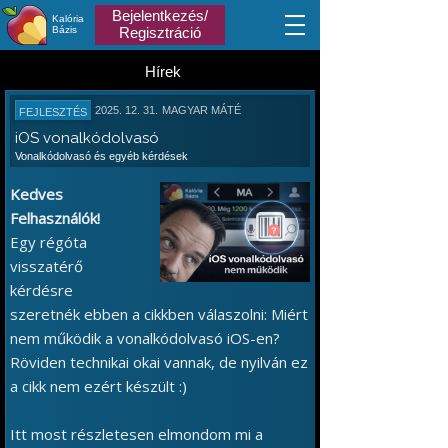
Bejelentkezés/
Kalória
Bázis
Regisztráció
Hírek
2025. 12. 31.
MAGYAR MÁTÉ
FEJLESZTÉS
iOS vonalkódolvasó
Vonalkódolvasó és egyéb kérdések
Kedves
Felhasználók!
Egy régóta
visszatérő
kérdésre
szeretnék ebben a cikkben válaszolni: Miért
nem működik a vonalkódolvasó iOS-en?
Röviden technikai okai vannak, de nyilván ez
a cikk nem ezért készült :)
Itt most részletesen elmondom mi a