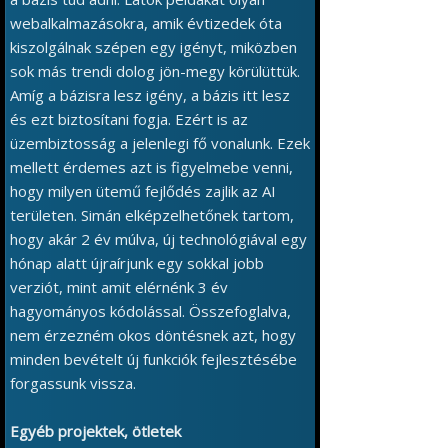
webalkalmazásokra, amik évtizedek óta
kiszolgálnak szépen egy igényt, miközben
sok más trendi dolog jön-megy körülüttük.
Amíg a bázisra lesz igény, a bázis itt lesz
és ezt biztosítani fogja. Ezért is az
üzembiztosság a jelenlegi fő vonalunk. Ezek
mellett érdemes azt is figyelmebe venni,
hogy milyen ütemű fejlődés zajlik az AI
területen. Simán elképzelhetőnek tartom,
hogy akár 2 év múlva, új technológiával egy
hónap alatt újraírjunk egy sokkal jobb
verziót, mint amit elérnénk 3 év
hagyományos kódolással. Összefoglalva,
nem érzezném okos döntésnek azt, hogy
minden bevételt új funkciók fejlesztésébe
forgassunk vissza.
Egyéb projektek, ötletek