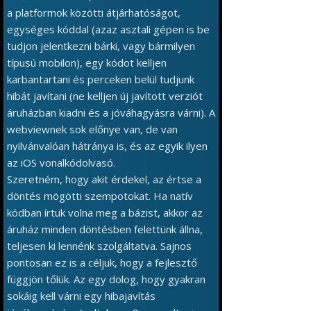
a platformok közötti átjárhatóságot,
egységes kóddal (azaz asztali gépen is be
tudjon jelentkezni bárki, vagy bármilyen
típusú mobilon), egy kódot kelljen
karbantartani és perceken belül tudjunk
hibát javítani (ne kelljen új javított verziót
áruházban kiadni és a jóváhagyásra várni). A
webviewnek sok előnye van, de van
nyilvánvalóan hátránya is, és az egyik ilyen
az iOS vonalkódolvasó.
Szeretném, hogy akit érdekel, az értse a
döntés mögötti szempotokat. Ha natív
kódban írtuk volna meg a bázist, akkor az
áruház minden döntésben felettünk állna,
teljesen ki lennénk szolgáltatva. Sajnos
pontosan ez is a céljuk, hogy a fejlesztő
függjön tőlük. Az egy dolog, hogy gyakran
sokáig kell várni egy hibajavítás