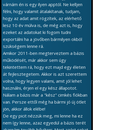
várnám én is egy ilyen apptól. Ne kelljen
félni, hogy valamit átalakítanak, tudjam,
hogy az adat amit rögzítek, az elérhető
lesz 10 év múlva is, de még azt is, hogy
ezeket az adatokat ki fogom tudni
exportálni ha a jövőben bármilyen okból
szükségem lenne rá.
Amikor 2011-ben megterveztem a bázis
működését, már akkor sem úgy
tekintettem rá, hogy ezt majd egy életen
át fejlesztegetem. Akkor is azt szerettem
volna, hogy legyen valami, amit jól lehet
használni, érjen el egy kész állapotot.
Nálam a bázis már a "kész" cimkés fiókban
van. Persze ettől még ha bármi jó új ötlet
jön, akkor állok elébe!
De egy picit nézzük meg, mi lenne ha ez
nem így lenne, azaz egyedül a bázis terét
akarnám tovább bővíteni. Mert azért sokat