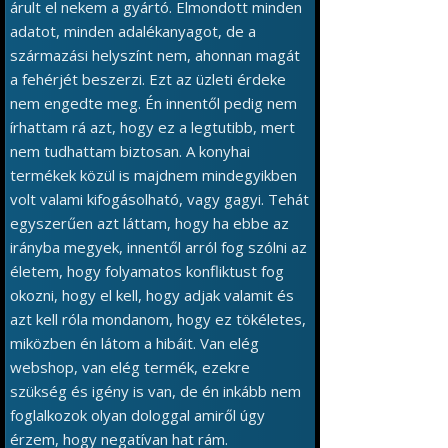
árult el nekem a gyártó. Elmondott minden
adatot, minden adalékanyagot, de a
származási helyszínt nem, ahonnan magát
a fehérjét beszerzi. Ezt az üzleti érdeke
nem engedte meg. Én innentől pedig nem
írhattam rá azt, hogy ez a legtutibb, mert
nem tudhattam biztosan. A konyhai
termékek közül is majdnem mindegyikben
volt valami kifogásolható, vagy gagyi. Tehát
egyszerűen azt láttam, hogy ha ebbe az
irányba megyek, innentől arról fog szólni az
életem, hogy folyamatos konfliktust fog
okozni, hogy el kell, hogy adjak valamit és
azt kell róla mondanom, hogy ez tökéletes,
miközben én látom a hibáit. Van elég
webshop, van elég termék, ezekre
szükség és igény is van, de én inkább nem
foglalkozok olyan dologgal amiről úgy
érzem, hogy negatívan hat rám.