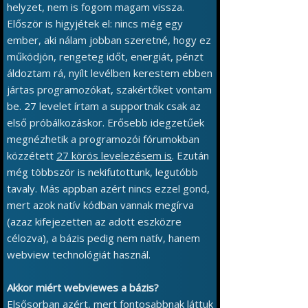
helyzet, nem is fogom magam vissza.
Először is higyjétek el: nincs még egy
ember, aki nálam jobban szeretné, hogy ez
működjön, rengeteg időt, energiát, pénzt
áldoztam rá, nyílt levélben kerestem ebben
jártas programozókat, szakértőket vontam
be. 27 levelet írtam a supportnak csak az
első próbálkozáskor. Erősebb idegzetűek
megnézhetik a programozói fórumokban
közzétett
27 körös levelezésem is
. Ezután
még többször is nekifutottunk, legutóbb
tavaly. Más appban azért nincs ezzel gond,
mert azok natív kódban vannak megírva
(azaz kifejezetten az adott eszközre
célozva), a bázis pedig nem natív, hanem
webview technológiát használ.
Akkor miért webviewes a bázis?
Elsősorban azért, mert fontosabbnak láttuk