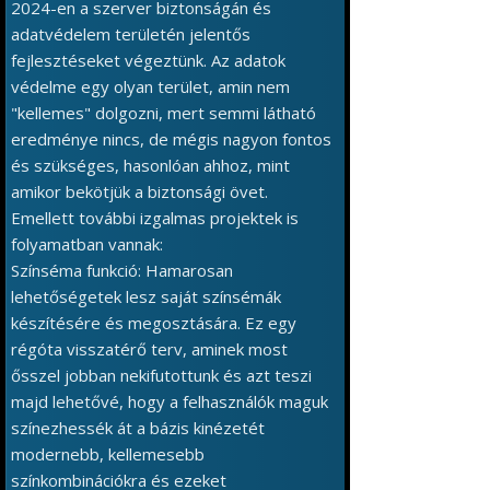
2024-en a szerver biztonságán és
adatvédelem területén jelentős
fejlesztéseket végeztünk. Az adatok
védelme egy olyan terület, amin nem
"kellemes" dolgozni, mert semmi látható
eredménye nincs, de mégis nagyon fontos
és szükséges, hasonlóan ahhoz, mint
amikor bekötjük a biztonsági övet.
Emellett további izgalmas projektek is
folyamatban vannak:
Színséma funkció: Hamarosan
lehetőségetek lesz saját színsémák
készítésére és megosztására. Ez egy
régóta visszatérő terv, aminek most
ősszel jobban nekifutottunk és azt teszi
majd lehetővé, hogy a felhasználók maguk
színezhessék át a bázis kinézetét
modernebb, kellemesebb
színkombinációkra és ezeket