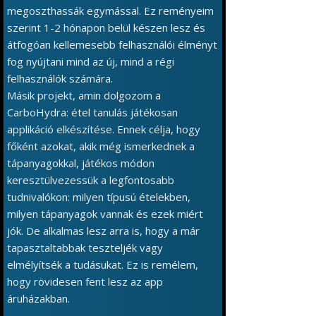
megoszthassák egymással. Ez reményeim
szerint 1-2 hónapon belül készen lesz és
átfogóan kellemesebb felhasználói élményt
fog nyújtani mind az új, mind a régi
felhasználók számára.
Másik projekt, amin dolgozom a
CarboHydra: étel tanulás játékosan
applikáció elkészítése. Ennek célja, hogy
főként azokat, akik még ismerkednek a
tápanyagokkal, játékos módon
keresztülvezessük a legfontosabb
tudnivalókon: milyen típusú ételekben,
milyen tápanyagok vannak és ezek miért
jók. De alkalmas lesz arra is, hogy a már
tapasztaltabbak teszteljék vagy
elmélyítsék a tudásukat. Ez is remélem,
hogy rövidesen fent lesz az app
áruházakban.