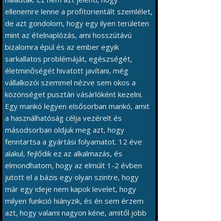
ellenemre lenne a profitorientált szemlélet,
de azt gondolom, hogy egy ilyen területen
mint az ételnaplózás, ami hosszútávú
bizalomra épül és az ember egyik
sarkallatos problémáját, egészségét,
életminőségét hivatott javítani, még
vállalkozói szemmel nézve sem okos a
közönséget pusztán vásárlóként kezelni.
Egy mankó legyen elsősorban mankó, amit
a használhatóság célja vezérelt és
másodsorban oldjuk meg azt, hogy
fenntartsa a gyártási folyamatot. 12 éve
alakul, fejlődik ez az alkalmazás, és
elmondhatom, hogy az elmúlt 1-2 évben
jutott el a bázis egy olyan szintre, hogy
már egy ideje nem kapok levelet, hogy
milyen funkció hiányzik, és én sem érzem
azt, hogy valami nagyon kéne, amitől jobb