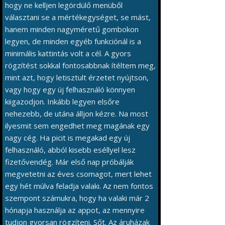
hogy ne kelljen legördülő menüből
választani se a mértékegységet, se mást,
hanem minden nagyméretű gombokon
legyen, de minden egyéb funkciónál is a
minimális kattintás volt a cél. A gyors
rögzítést sokkal fontosabbnak ítéltem meg,
mint azt, hogy letisztult érzetet nyújtson,
vagy hogy egy új felhasználó könnyen
kiigazodjon. Inkább legyen elsőre
nehezebb, de utána álljon kézre. Na most
ilyesmit sem engedhet meg magának egy
nagy cég. Ha picit is megakad egy új
felhasználó, abból kisebb eséllyel lesz
fizetővendég. Már első nap próbálják
megvetetni az éves csomagot, mert lehet
egy hét múlva feladja valaki. Az nem fontos
szempont számukra, hogy ha valaki már 2
hónapja használja az appot, az mennyire
tudjon gyorsan rögzíteni. Sőt. Az áruházak