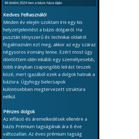
Mi történt 2024-ben a bázis háza táján
Kedves Felhasználó!
Minden év elején szoktam írni egy kis
helyzetjelentést a bázis dolgairól. Ha
pusztán tényszerű és technikai oldalról
fogalmaznám ezt meg, akkor az egy száraz
négysoros iromány lenne. Ezért most úgy
döntöttem idén inkább egy személyesebb,
több irányban csapongóbb leírást teszek
közé, mert igazából ezek a dolgok hatnak a
bázisra. Úgyhogy belecsapok
különösebben megtervezett struktúra
nélkül.
Pénzes dolgok
Az infláció és áremelkedések ellenére a
bázis Prémium tagságának ára 8 éve
változatlan. Az éves prémium tagság