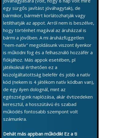
jóváhagyására (volt, hogy 8 nap volt mire
egy sürgős javítást jóváhagytak), de
bármikor, bármiért korlátozhatják vagy
letilthatják az appot. Arról nem is beszélve,
hogy történhet magával az áruházzal is
bármi a jövőben. A mi áruházfüggetlen
"nem-natív" megoldásunk viszont ilyenkor
is működni fog és a felhasználó hozzáfér a
fiókjához. Más appok esetében, pl
játékoknál érthetően ez a
kiszolgáltatottság belefér és jobb a natív
kód (nekem is 4 játékom natív kódban van),
de egy ilyen dolognál, mint az
egészségünk naplózása, akár évtizedeken
keresztül, a hosszútávú és szabad
működés fontosabb szempont volt
számunkra.
Dehát más appban működik! Ez a ti