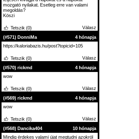
mozgató nyilakat. Esetleg erre van valami
megoldás?
Köszi
Válasz
Tetszik (0)
(#571) DonniMa
4 hónapja
https://kaloriabazis.hu/post?topicid=105
Válasz
Tetszik (0)
(#570) rickmd
4 hónapja
wow
Válasz
Tetszik (0)
(#569) rickmd
4 hónapja
wow
Válasz
Tetszik (0)
(#568) Dancika404
10 hónapja
Mindig érdekes valami újat megtudni azokról