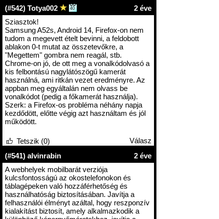
2 éve
(#542) Totya002
40
Sziasztok!
Samsung A52s, Android 14, Firefox-on nem
tudom a megevett ételt bevinni, a feldobott
ablakon 0-t mutat az összetevőkre, a
"Megettem" gombra nem reagál, stb.
Chrome-on jó, de ott meg a vonalkódolvasó a
kis felbontású nagylátószögű kamerát
használná, ami ritkán vezet eredményre. Az
appban meg egyáltalán nem olvass be
vonalkódot (pedig a főkamerát használja).
Szerk: a Firefox-os probléma néhány napja
kezdődött, előtte végig azt használtam és jól
működött.
Válasz
Tetszik (0)
(#541) alvinrabin
2 éve
A webhelyek mobilbarát verziója
kulcsfontosságú az okostelefonokon és
táblagépeken való hozzáférhetőség és
használhatóság biztosításában. Javítja a
felhasználói élményt azáltal, hogy reszponzív
kialakítást biztosít, amely alkalmazkodik a