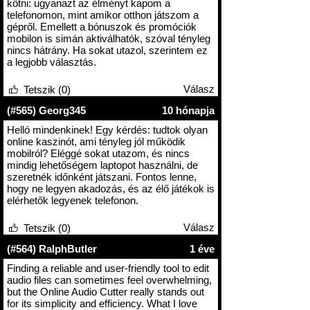
kötni: ugyanazt az élményt kapom a
telefonomon, mint amikor otthon játszom a
gépről. Emellett a bónuszok és promóciók
mobilon is simán aktiválhatók, szóval tényleg
nincs hátrány. Ha sokat utazol, szerintem ez
a legjobb választás.
Válasz
Tetszik (0)
(#565) Georg345
10 hónapja
Helló mindenkinek! Egy kérdés: tudtok olyan
online kaszinót, ami tényleg jól működik
mobilról? Eléggé sokat utazom, és nincs
mindig lehetőségem laptopot használni, de
szeretnék időnként játszani. Fontos lenne,
hogy ne legyen akadozás, és az élő játékok is
elérhetők legyenek telefonon.
Válasz
Tetszik (0)
(#564) RalphButler
1 éve
Finding a reliable and user-friendly tool to edit
audio files can sometimes feel overwhelming,
but the Online Audio Cutter really stands out
for its simplicity and efficiency. What I love