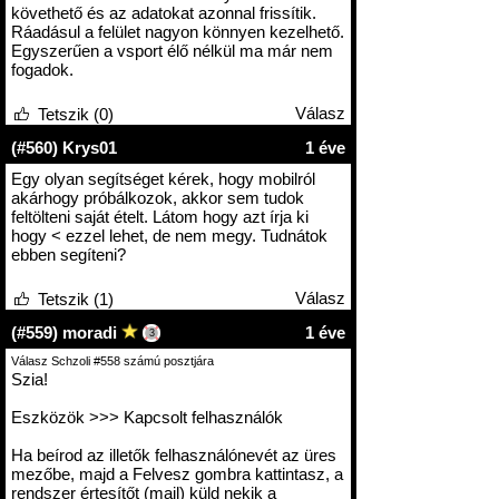
követhető és az adatokat azonnal frissítik.
Ráadásul a felület nagyon könnyen kezelhető.
Egyszerűen a vsport élő nélkül ma már nem
fogadok.
Válasz
Tetszik (0)
(#560) Krys01
1 éve
Egy olyan segítséget kérek, hogy mobilról
akárhogy próbálkozok, akkor sem tudok
feltölteni saját ételt. Látom hogy azt írja ki
hogy < ezzel lehet, de nem megy. Tudnátok
ebben segíteni?
Válasz
Tetszik (1)
1 éve
(#559) moradi
3
Válasz Schzoli #558 számú posztjára
Szia!
Eszközök >>> Kapcsolt felhasználók
Ha beírod az illetők felhasználónevét az üres
mezőbe, majd a Felvesz gombra kattintasz, a
rendszer értesítőt (mail) küld nekik a