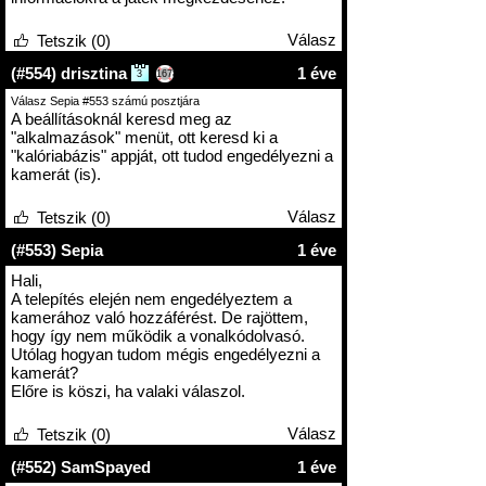
Válasz
Tetszik (0)
(#554) drisztina
1 éve
3
1678
Válasz Sepia #553 számú posztjára
A beállításoknál keresd meg az
"alkalmazások" menüt, ott keresd ki a
"kalóriabázis" appját, ott tudod engedélyezni a
kamerát (is).
Válasz
Tetszik (0)
(#553) Sepia
1 éve
Hali,
A telepítés elején nem engedélyeztem a
kamerához való hozzáférést. De rajöttem,
hogy így nem működik a vonalkódolvasó.
Utólag hogyan tudom mégis engedélyezni a
kamerát?
Előre is köszi, ha valaki válaszol.
Válasz
Tetszik (0)
(#552) SamSpayed
1 éve