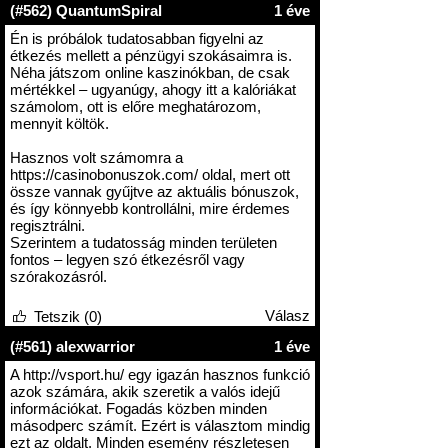
(#562) QuantumSpiral
1 éve
Én is próbálok tudatosabban figyelni az
étkezés mellett a pénzügyi szokásaimra is.
Néha játszom online kaszinókban, de csak
mértékkel – ugyanúgy, ahogy itt a kalóriákat
számolom, ott is előre meghatározom,
mennyit költök.
Hasznos volt számomra a
https://casinobonuszok.com/
oldal, mert ott
össze vannak gyűjtve az aktuális bónuszok,
és így könnyebb kontrollálni, mire érdemes
regisztrálni.
Szerintem a tudatosság minden területen
fontos – legyen szó étkezésről vagy
szórakozásról.
Válasz
Tetszik (0)
(#561) alexwarrior
1 éve
A
http://vsport.hu/
egy igazán hasznos funkció
azok számára, akik szeretik a valós idejű
információkat. Fogadás közben minden
másodperc számít. Ezért is választom mindig
ezt az oldalt. Minden esemény részletesen