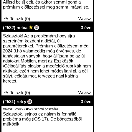
Állítsd be új célt, és akkor semmi gond a
prémium előfizetéssel meg semmi másal se.
Válasz
Tetszik (0)
3 éve
(#532) nelca
2
Sziasztok! Az a problémám,hogy újra
szeretném kezdeni a diétát, új
paraméterekkel. Prémium előfizetésem még
2024.3.hó valameddig még érvényes, de
tanácstalan vagyok, hogy állítsam be az új
adatokat Mobilon, mert az Eszközök
/Célbeállítás oldalon a megfelelő rubrikák nem
aktívak, ezért nem lehet módosítani pl. a cél
súlyt, céldátumot, tervezett napi kalória
keretet.
Válasz
Tetszik (0)
(#531) retry
3 éve
18
Válasz Leslie77 #527 számú posztjára
Sziasztok, sajnos ez nálam is fennálló
probléma még (iOS 17). De böngészőből
működik!