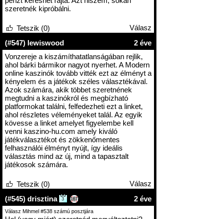
pénzt kereshet rajta. Azt hiszem, sokan
szeretnék kipróbálni.
Válasz
Tetszik (0)
(#547) lewiswood
2 éve
Vonzereje a kiszámíthatatlanságában rejlik,
ahol bárki bármikor nagyot nyerhet. A Modern
online kaszinók tovább vitték ezt az élményt a
kényelem és a játékok széles választékával.
Azok számára, akik többet szeretnének
megtudni a kaszinókról és megbízható
platformokat találni, felfedezheti ezt a linket,
ahol részletes véleményeket talál. Az egyik
kövesse a linket amelyet figyelembe kell
venni kaszino-hu.com amely kiváló
játékválasztékot és zökkenőmentes
felhasználói élményt nyújt, így ideális
választás mind az új, mind a tapasztalt
játékosok számára.
Válasz
Tetszik (0)
(#545) drisztina
2 éve
3
1678
Válasz Mihmel #538 számú posztjára