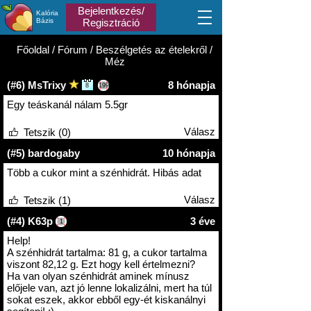
Bejelentkezés/
Kalória
Bázis
Regisztráció
Főoldal
/
Fórum
/ Beszélgetés az ételekről /
Méz
8 hónapja
(#6) MsTrixy
8
199
Egy teáskanál nálam 5.5gr
Válasz
Tetszik (0)
(#5) bardogaby
10 hónapja
Több a cukor mint a szénhidrát. Hibás adat
Válasz
Tetszik (1)
(#4) K63p
3 éve
1
Help!
A szénhidrát tartalma: 81 g, a cukor tartalma
viszont 82,12 g. Ezt hogy kell értelmezni?
Ha van olyan szénhidrát aminek mínusz
előjele van, azt jó lenne lokalizálni, mert ha túl
sokat eszek, akkor ebből egy-ét kiskanálnyi