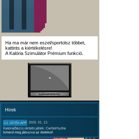
Ha ma már nem eszel/sportolsz többet,
kattints a kiértékelésre!
A Kalória Szimulátor Prémium funkció.
-
kalóriabázis.hu
Hírek
2026. 01. 13.
ÚJ JÁTÉK APP
KalóriaBázis oktató játék: CarboHydra
Ismerd meg játsszva az ételeket!