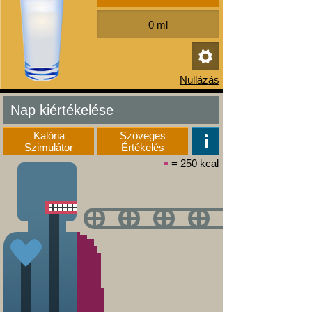
Nap kiértékelése
Kalória
Szöveges
Szimulátor
Értékelés