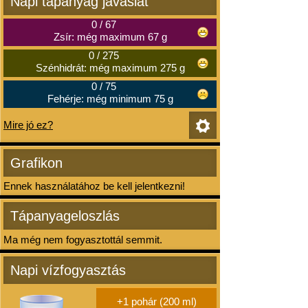
Napi tápanyag javaslat
0
/
67
Zsír: még maximum 67 g
0
/
275
Szénhidrát: még maximum 275 g
0
/
75
Fehérje: még minimum 75 g
Mire jó ez?
Grafikon
Ennek használatához be kell jelentkezni!
Tápanyageloszlás
Ma még nem fogyasztottál semmit.
Napi vízfogyasztás