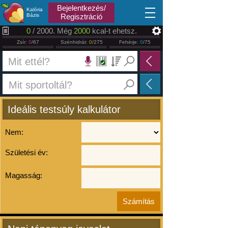
2025.06.04
Bejelentkezés/
Kalória
Bázis
Regisztráció
0
/ 2000. Még
2000
kcal-t ehetsz.
Zsír:
0
/67
Szénhidrát:
0
/275
Fehérje:
0
/75
Ideális testsúly kalkulátor
Nem:
Születési év:
Magasság: