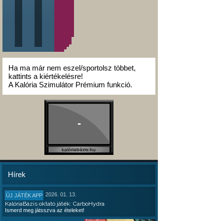
Ha ma már nem eszel/sportolsz többet,
kattints a kiértékelésre!
A Kalória Szimulátor Prémium funkció.
-
kalóriabázis.hu
Hírek
2026. 01. 13.
ÚJ JÁTÉK APP
KalóriaBázis oktató játék: CarboHydra
Ismerd meg játsszva az ételeket!