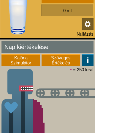
Nap kiértékelése
Kalória
Szöveges
Szimulátor
Értékelés