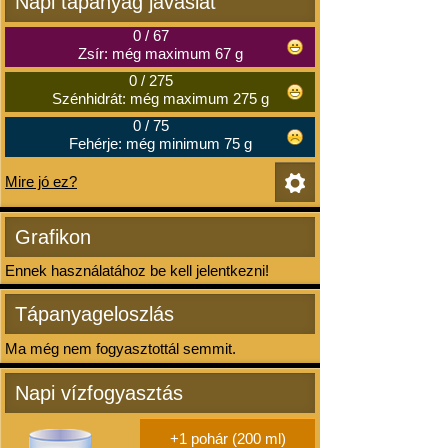
Napi tápanyag javaslat
0
/
67
Zsír: még maximum 67 g
0
/
275
Szénhidrát: még maximum 275 g
0
/
75
Fehérje: még minimum 75 g
Mire jó ez?
Grafikon
Ennek használatához be kell jelentkezni!
Tápanyageloszlás
Ma még nem fogyasztottál semmit.
Napi vízfogyasztás