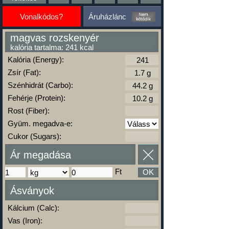
Vonalkódos?
Áruházlánc
magvas rozskenyér
kalória tartalma: 241 kcal
Kalória (Energy):
Zsír (Fat):
Szénhidrát (Carbo):
Fehérje (Protein):
Rost (Fiber):
Gyüm. megadva-e:
Cukor (Sugars):
Ár megadása
Ft
OK
Ásványok
Kálcium (Calc):
Vas (Iron):