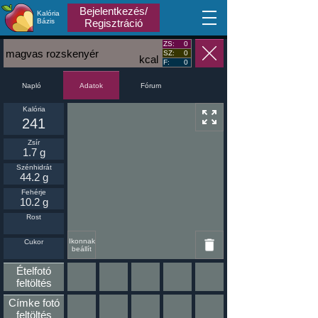
Bejelentkezés/
Kalória
MA
Bázis
Regisztráció
ZS:
0
magvas rozskenyér
SZ:
0
kcal
F:
0
Napló
Fórum
Adatok
Kalória
241
Zsír
1.7 g
Szénhidrát
44.2 g
Fehérje
10.2 g
Rost
Ikonnak
Cukor
beállít
Ételfotó
feltöltés
Címke fotó
feltöltés