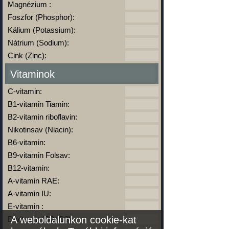
Magnézium :
Foszfor (Phosphor):
Kálium (Potassium):
Nátrium (Sodium):
Cink (Zinc):
Vitaminok
C-vitamin:
B1-vitamin Tiamin:
B2-vitamin riboflavin:
Nikotinsav (Niacin):
B6-vitamin:
B9-vitamin Folsav:
B12-vitamin:
A-vitamin RAE:
A-vitamin IU:
E-vitamin :
A weboldalunkon cookie-kat
D-vitamin (D2+D3):