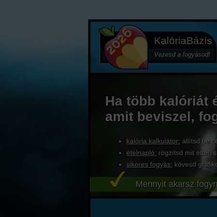
KalóriaBázis
Vezesd a fogyásod!
Ha több kalóriát 
amit beviszel, fo
kalória kalkulátor:
állítsd be c
ételnapló:
rögzítsd mit ettél, s
sikeres fogyás:
kövesd grafik
Mennyit akarsz fogyn