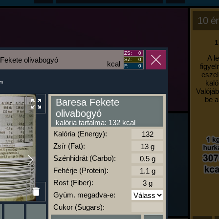
10 ér
1
ZS:
0
A l
Fekete olivabogyó
SZ:
0
kcal
figyel
F:
0
eszel
kaló
um
Valójáb
be a
Baresa Fekete
olivabogyó
kalória tartalma: 132 kcal
Kalória (Energy):
Zsír (Fat):
Szénhidrát (Carbo):
Fehérje (Protein):
Rost (Fiber):
Gyüm. megadva-e:
Cukor (Sugars):