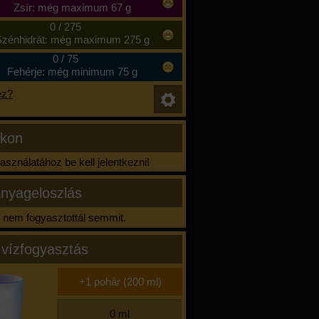
Zsír: még maximum 67 g
0
/
275
zénhidrát: még maximum 275 g
0
/
75
Fehérje: még minimum 75 g
ez?
ikon
sználatához be kell jelentkezni!
nyageloszlás
nem fogyasztottál semmit.
 vízfogyasztás