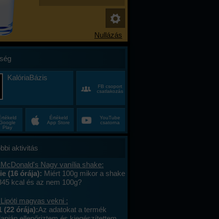
ség
KalóriaBázis
FB csoport
csatlakozás
Értékeld
Értékeld
YouTube
Google
App Store
csatorna
Play
bbi aktivitás
 McDonald's Nagy vanília shake:
e (16 órája):
Miért 100g mikor a shake
 345 kcal és az nem 100g?
Lipóti magvas vekni :
 (22 órája):
Az adatokat a termék
apján ellenőriztem és kiegészítettem.