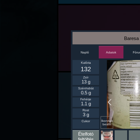
Baresa 
Napló
Fór
Adatok
Kalória
132
Zsír
13 g
Szénhidrát
0.5 g
Fehérje
1.1 g
Rost
3 g
Ikonnak
Cukor
beállít
Ételfotó
feltöltés