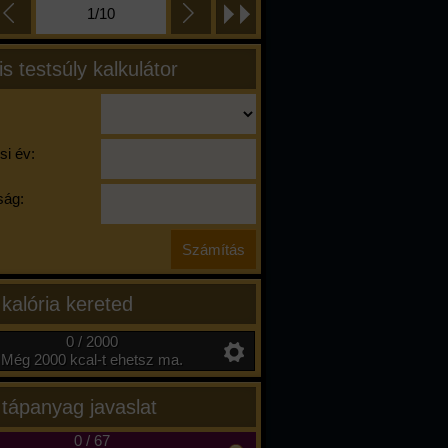
1/10
is testsúly kalkulátor
si év:
ág:
 kalória kereted
0 / 2000
Még 2000 kcal-t ehetsz ma.
 tápanyag javaslat
0
/
67