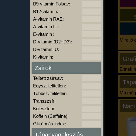
B9-vitamin Folsav:
B12-vitamin:
S
A-vitamin RAE:
A-vitamin IU:
E-vitamin :
Mire jó 
D-vitamin (D2+D3):
D-vitamin IU:
K-vitamin:
Graf
Zsírok
Ennek ha
Telített zsírsav:
Tápa
Egysz. telítetlen:
Ma még 
Többsz. telitetlen:
Transzzsír:
Napi
Koleszterin:
Koffein (Caffeine):
Glikémiás index:
Tápanyageloszlás