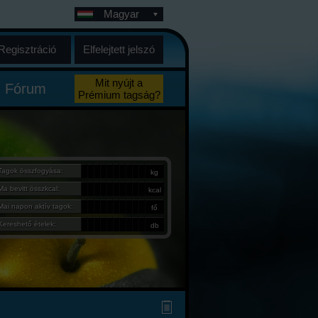
Magyar
Regisztráció
Elfelejtett jelszó
Mit nyújt a
Fórum
Prémium tagság?
Tagok összfogyása:
kg
Ma bevitt összkcal:
kcal
Mai napon aktív tagok:
fő
Kereshető ételek:
db