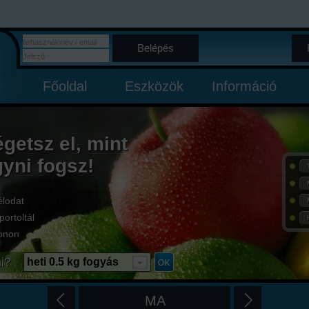
Belépés
Főoldal
Eszközök
Információ
égetsz el, mint
gyni fogsz!
élodat
portoltál
onon
i?
heti 0.5 kg fogyás
MA