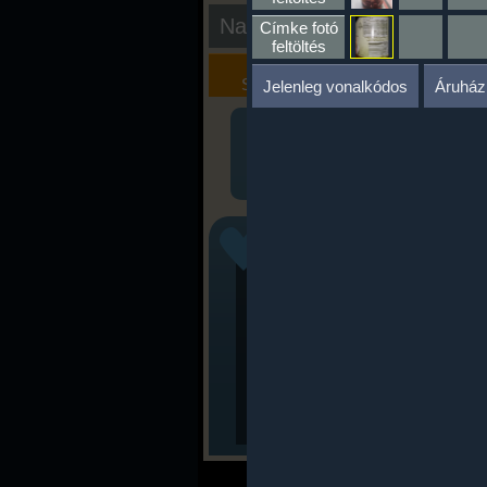
Nap kiértékelése
Címke fotó
feltöltés
Kalória
Szöveges
Szimulátor
Értékelés
Jelenleg vonalkódos
Áruház