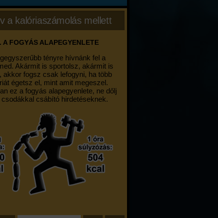
v a kalóriaszámolás mellett
. A FOGYÁS ALAPEGYENLETE
egegyszerűbb tényre hívnánk fel a
med. Akármit is sportolsz, akármit is
, akkor fogsz csak lefogyni, ha több
riát égetsz el, mint amit megeszel.
an ez a fogyás alapegyenlete, ne dőlj
 csodákkal csábító hirdetéseknek.