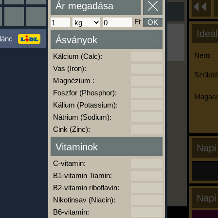
Ár megadása
Ft
OK
Ideál
Ha ma már nem eszel/sportolsz többet,
lánc
Ásványok
kattints a kiértékelésre!
A Kalória Szimulátor Prémium funkció.
Nem:
Kálcium (Calc):
Vas (Iron):
Születé
Magnézium :
-
Foszfor (Phosphor):
Magass
Kálium (Potassium):
Nátrium (Sodium):
kalóriabázis.hu
Cink (Zinc):
Vitaminok
Napi
C-vitamin:
B1-vitamin Tiamin:
B2-vitamin riboflavin:
Napi
Nikotinsav (Niacin):
B6-vitamin: