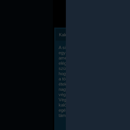
Kalóriaszámlálás
A sikeres fogyás titka valójában igen
egyszerű: égess több energiát, mint
amennyit beviszel. Természetesen e
elég nagy fegyelemre és akaraterőre
szükség, de meglepődve fogod tapasz
hogy a kalóriaszámolás mennyire ru
a többi diétához képest. Itt nincsenek ti
ételek és a megengedett kalóriabevite
nagymértékben növelheted ha testmo
végzel.
Végül, de nem utolsó sorban, a
kalóriaszámolás módszerét a legtöbb
egészségügyi szakorvos ajánlja és
támogatja.
To