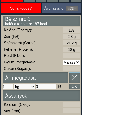
Vonalkódos?
Áruházlánc
Bélszínroló
kalória tartalma: 187 kcal
Kalória (Energy):
Zsír (Fat):
Szénhidrát (Carbo):
Fehérje (Protein):
Rost (Fiber):
Gyüm. megadva-e:
Cukor (Sugars):
Ár megadása
Ft
OK
Ásványok
Kálcium (Calc):
Vas (Iron):