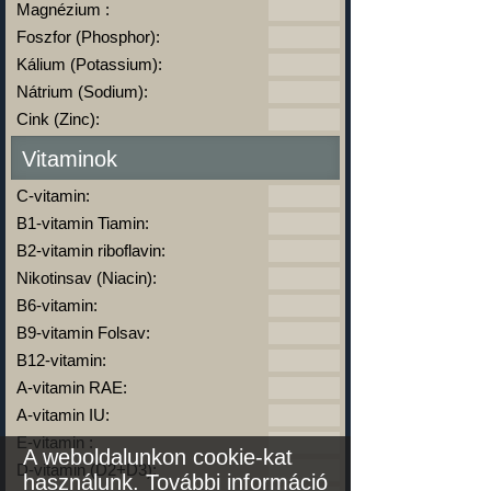
Magnézium :
Foszfor (Phosphor):
Kálium (Potassium):
Nátrium (Sodium):
Cink (Zinc):
Vitaminok
C-vitamin:
B1-vitamin Tiamin:
B2-vitamin riboflavin:
Nikotinsav (Niacin):
B6-vitamin:
B9-vitamin Folsav:
B12-vitamin:
A-vitamin RAE:
A-vitamin IU:
E-vitamin :
A weboldalunkon cookie-kat
D-vitamin (D2+D3):
használunk.
További információ