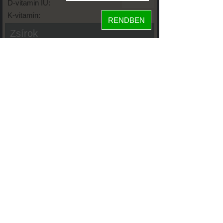
D-vitamin IU:
K-vitamin:
RENDBEN
Zsírok
Telített zsírsav:
Egysz. telítetlen:
Többsz. telitetlen:
Transzzsír:
Koleszterin:
Koffein (Caffeine):
Glikémiás index:
Tápanyageloszlás
50%
fehérje
7%
szénhidrát
43%
zsír