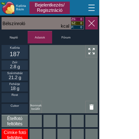
Bejelentkezés/
Kalória
MA
Bázis
Regisztráció
ZS:
0
Bélszínroló
SZ:
0
kcal
F:
0
Napló
Fórum
Adatok
Kalória
187
Zsír
2.8 g
Szénhidrát
21.2 g
Fehérje
18 g
Rost
Ikonnak
Cukor
beállít
Ételfotó
feltöltés
Címke fotó
feltöltés