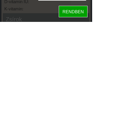
D-vitamin IU:
K-vitamin:
RENDBEN
Zsírok
Telített zsírsav:
Egysz. telítetlen:
Többsz. telitetlen:
Transzzsír:
Koleszterin:
Koffein (Caffeine):
Glikémiás index:
Tápanyageloszlás
fehérje
11%
3%
86%
szénhidrát
zsír