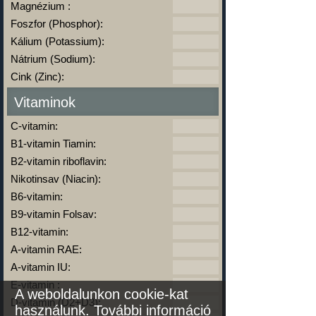
Magnézium :
Foszfor (Phosphor):
Kálium (Potassium):
Nátrium (Sodium):
Cink (Zinc):
Vitaminok
C-vitamin:
B1-vitamin Tiamin:
B2-vitamin riboflavin:
Nikotinsav (Niacin):
B6-vitamin:
B9-vitamin Folsav:
B12-vitamin:
A-vitamin RAE:
A-vitamin IU:
E-vitamin :
A weboldalunkon cookie-kat
D-vitamin (D2+D3):
használunk.
További információ