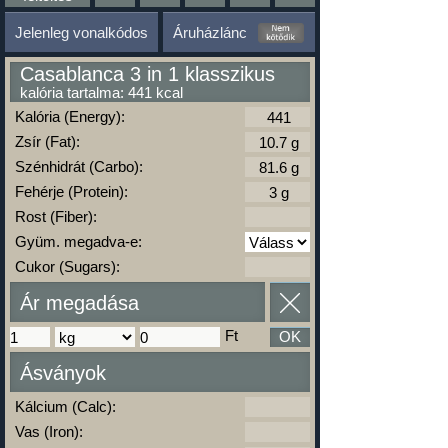
Jelenleg vonalkódos
Áruházlánc
Casablanca 3 in 1 klasszikus
kalória tartalma: 441 kcal
Kalória (Energy):
Zsír (Fat):
Szénhidrát (Carbo):
Fehérje (Protein):
Rost (Fiber):
Gyüm. megadva-e:
Cukor (Sugars):
Ár megadása
Ft
OK
Ásványok
Kálcium (Calc):
Vas (Iron):