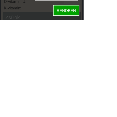
D-vitamin IU:
K-vitamin:
RENDBEN
Zsírok
Telített zsírsav:
Egysz. telítetlen:
Többsz. telitetlen:
Transzzsír:
Koleszterin:
Koffein (Caffeine):
Glikémiás index:
Tápanyageloszlás
61%
fehérje
4%
szénhidrát
35%
zsír