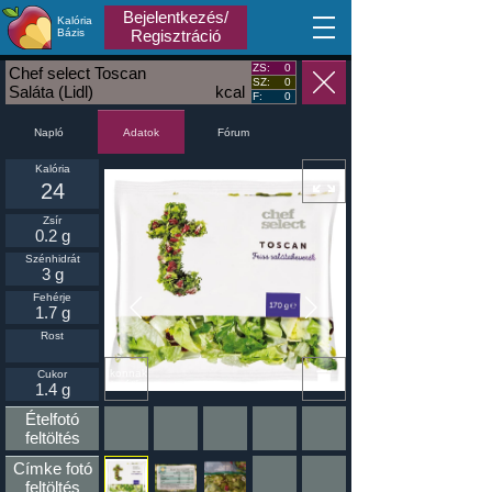
Bejelentkezés/
Kalória
MA
Bázis
Regisztráció
ZS:
0
Chef select Toscan
SZ:
0
Saláta (Lidl)
kcal
F:
0
Napló
Fórum
Adatok
Kalória
24
Zsír
0.2 g
Szénhidrát
3 g
Fehérje
1.7 g
Rost
Ikonnak
Cukor
beállít
1.4 g
Ételfotó
feltöltés
Címke fotó
feltöltés