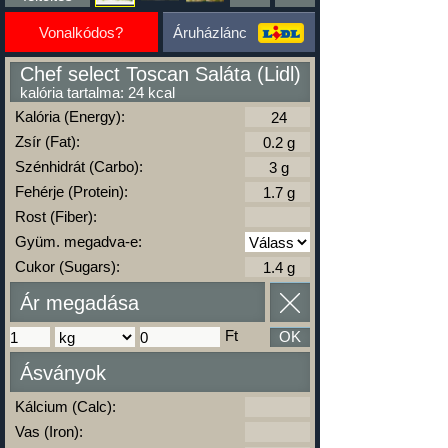
Vonalkódos?
Áruházlánc
Chef select Toscan Saláta (Lidl)
kalória tartalma: 24 kcal
Kalória (Energy):
Zsír (Fat):
Szénhidrát (Carbo):
Fehérje (Protein):
Rost (Fiber):
Gyüm. megadva-e:
Cukor (Sugars):
Ár megadása
Ft
OK
Ásványok
Kálcium (Calc):
Vas (Iron):