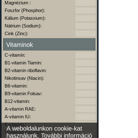
Magnézium :
Foszfor (Phosphor):
Kálium (Potassium):
Nátrium (Sodium):
Cink (Zinc):
Vitaminok
C-vitamin:
B1-vitamin Tiamin:
B2-vitamin riboflavin:
Nikotinsav (Niacin):
B6-vitamin:
B9-vitamin Folsav:
B12-vitamin:
A-vitamin RAE:
A-vitamin IU:
E-vitamin :
A weboldalunkon cookie-kat
D-vitamin (D2+D3):
használunk.
További információ