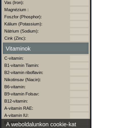
Vas (Iron):
Magnézium :
Foszfor (Phosphor):
Kálium (Potassium):
Nátrium (Sodium):
Cink (Zinc):
Vitaminok
C-vitamin:
B1-vitamin Tiamin:
B2-vitamin riboflavin:
Nikotinsav (Niacin):
B6-vitamin:
B9-vitamin Folsav:
B12-vitamin:
A-vitamin RAE:
A-vitamin IU:
E-vitamin :
A weboldalunkon cookie-kat