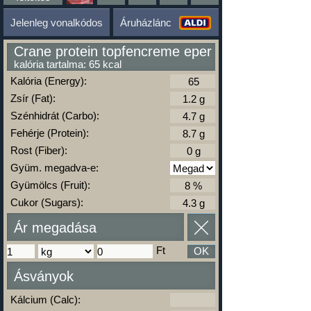
Jelenleg vonalkódos
Áruházlánc
Crane protein topfencreme eper
kalória tartalma: 65 kcal
Kalória (Energy):
Zsír (Fat):
Szénhidrát (Carbo):
Fehérje (Protein):
Rost (Fiber):
Gyüm. megadva-e:
Gyümölcs (Fruit):
Cukor (Sugars):
Ár megadása
Ft
OK
Ásványok
Kálcium (Calc):