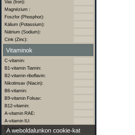
Vas (Iron):
Magnézium :
Foszfor (Phosphor):
Kálium (Potassium):
Nátrium (Sodium):
Cink (Zinc):
Vitaminok
C-vitamin:
B1-vitamin Tiamin:
B2-vitamin riboflavin:
Nikotinsav (Niacin):
B6-vitamin:
B9-vitamin Folsav:
B12-vitamin:
A-vitamin RAE:
A-vitamin IU:
E-vitamin :
A weboldalunkon cookie-kat