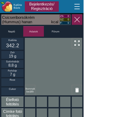
Bejelentkezés/
Kalória
MA
Bázis
Regisztráció
ZS:
0
Csicseriborsókrém
SZ:
0
(Hummus) hanan
kcal
F:
0
Napló
Fórum
Adatok
Kalória
342.2
Zsír
19 g
Szénhidrát
8.8 g
Fehérje
7 g
Rost
Ikonnak
Cukor
beállít
Ételfotó
feltöltés
Címke fotó
feltöltés