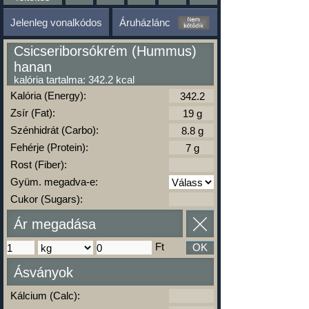
Jelenleg vonalkódos
Áruházlánc
Csicseriborsókrém (Hummus)
hanan
kalória tartalma: 342.2 kcal
Kalória (Energy):
Zsír (Fat):
Szénhidrát (Carbo):
Fehérje (Protein):
Rost (Fiber):
Gyüm. megadva-e:
Cukor (Sugars):
Ár megadása
Ft
OK
Ásványok
Kálcium (Calc):