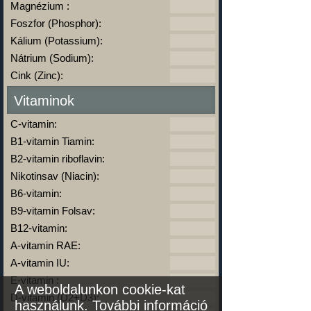
Magnézium :
Foszfor (Phosphor):
Kálium (Potassium):
Nátrium (Sodium):
Cink (Zinc):
Vitaminok
C-vitamin:
B1-vitamin Tiamin:
B2-vitamin riboflavin:
Nikotinsav (Niacin):
B6-vitamin:
B9-vitamin Folsav:
B12-vitamin:
A-vitamin RAE:
A-vitamin IU:
E-vitamin :
A weboldalunkon cookie-kat
D-vitamin (D2+D3):
használunk.
További információ