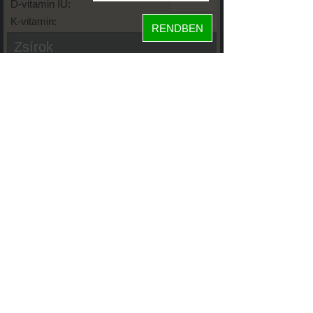
D-vitamin IU:
K-vitamin:
RENDBEN
Zsírok
Telített zsírsav:
Egysz. telítetlen:
Többsz. telitetlen:
Transzzsír:
Koleszterin:
Koffein (Caffeine):
Glikémiás index:
Tápanyageloszlás
57%
fehérje
szénhidrát
40%
zsír