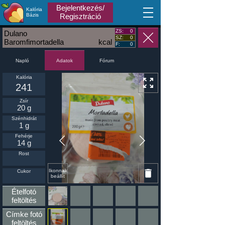
Bejelentkezés/
Kalória
MA
Bázis
Regisztráció
ZS:
0
Dulano
SZ:
0
Baromfimortadella
kcal
F:
0
Napló
Fórum
Adatok
Kalória
241
Zsír
20 g
Szénhidrát
1 g
Fehérje
14 g
Rost
Ikonnak
Cukor
beállít
Ételfotó
feltöltés
Címke fotó
feltöltés