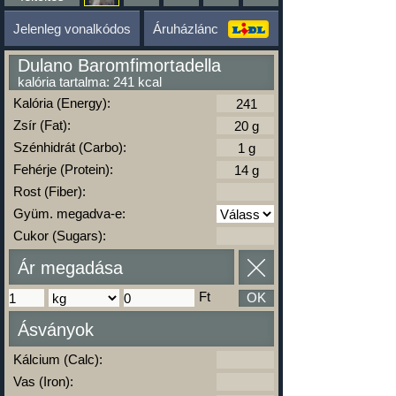
Jelenleg vonalkódos
Áruházlánc
Dulano Baromfimortadella
kalória tartalma: 241 kcal
Kalória (Energy):
Zsír (Fat):
Szénhidrát (Carbo):
Fehérje (Protein):
Rost (Fiber):
Gyüm. megadva-e:
Cukor (Sugars):
Ár megadása
Ft
OK
Ásványok
Kálcium (Calc):
Vas (Iron):