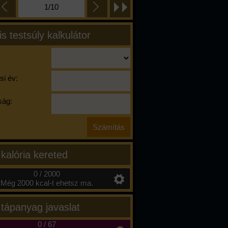
1/10
is testsúly kalkulátor
si év:
ág:
 kalória kereted
0 / 2000
Még 2000 kcal-t ehetsz ma.
 tápanyag javaslat
0
/
67