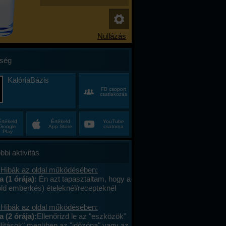
ség
KalóriaBázis
FB csoport
csatlakozás
Értékeld
Értékeld
YouTube
Google
App Store
csatorna
Play
bbi aktivitás
 Hibák az oldal működésében:
a (1 órája):
Én azt tapasztaltam, hogy a
öld emberkés) ételeknél/recepteknél
aktív a vonalkód, ha nem ajánlottam
. Viszont (szerintem) nem kell/érdemes
 Hibák az oldal működésében:
elt közösbe ajánlani
a (2 órája):
Ellenőrizd le az "eszközök"
er,/huszadszor ami egyszer már fent
állítások" menüben az "időzóna" vagy az