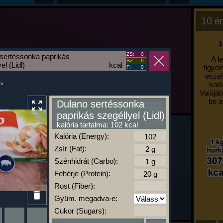
10 ér
1
ZS:
0
sertéssonka paprikás
A l
SZ:
0
el (Lidl)
kcal
figyel
F:
0
eszel
kaló
um
Valójáb
be a
Dulano sertéssonka
paprikás szegéllyel (Lidl)
kalória tartalma: 102 kcal
Kalória (Energy):
Zsír (Fat):
Szénhidrát (Carbo):
Fehérje (Protein):
Rost (Fiber):
Gyüm. megadva-e:
Cukor (Sugars):