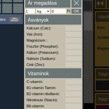
Ár megadása
Ft
OK
Ideál
Ha ma már nem eszel/sportolsz többet,
lánc
Ásványok
kattints a kiértékelésre!
A Kalória Szimulátor Prémium funkció.
Nem:
Kálcium (Calc):
Vas (Iron):
Születé
Magnézium :
-
Foszfor (Phosphor):
Magass
Kálium (Potassium):
Nátrium (Sodium):
kalóriabázis.hu
Cink (Zinc):
Vitaminok
Napi
C-vitamin:
B1-vitamin Tiamin:
B2-vitamin riboflavin:
Napi
Nikotinsav (Niacin):
B6-vitamin: