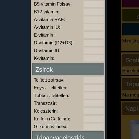
B9-vitamin Folsav:
B12-vitamin:
S
A-vitamin RAE:
A-vitamin IU:
E-vitamin :
Mire jó 
D-vitamin (D2+D3):
D-vitamin IU:
K-vitamin:
Graf
Zsírok
Ennek ha
Telített zsírsav:
Tápa
Egysz. telítetlen:
Ma még 
Többsz. telitetlen:
Transzzsír:
Napi
Koleszterin:
Koffein (Caffeine):
Glikémiás index:
Tápanyageloszlás