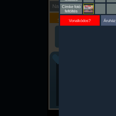
Nap kiértékelése
Címke fotó
feltöltés
Kalória
Szöveges
Szimulátor
Értékelés
Vonalkódos?
Áruház