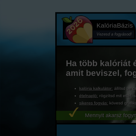
KalóriaBázis
Vezesd a fogyásod!
Ha több kalóriát 
amit beviszel, fo
kalória kalkulátor:
állítsd be c
ételnapló:
rögzítsd mit ettél, s
sikeres fogyás:
kövesd grafik
Mennyit akarsz fogyn