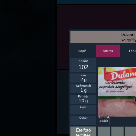
Dulano 
szegélly
Napló
Fór
Adatok
Kalória
102
Zsír
2 g
Szénhidrát
1 g
Fehérje
20 g
Rost
Ikonnak
Cukor
beállít
Ételfotó
feltöltés