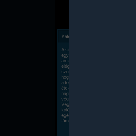
Kalóriaszámlálás
A sikeres fogyás titka valójában igen
egyszerű: égess több energiát, mint
amennyit beviszel. Természetesen e
elég nagy fegyelemre és akaraterőre
szükség, de meglepődve fogod tapasz
hogy a kalóriaszámolás mennyire ru
a többi diétához képest. Itt nincsenek ti
ételek és a megengedett kalóriabevite
nagymértékben növelheted ha testmo
végzel.
Végül, de nem utolsó sorban, a
kalóriaszámolás módszerét a legtöbb
egészségügyi szakorvos ajánlja és
támogatja.
To