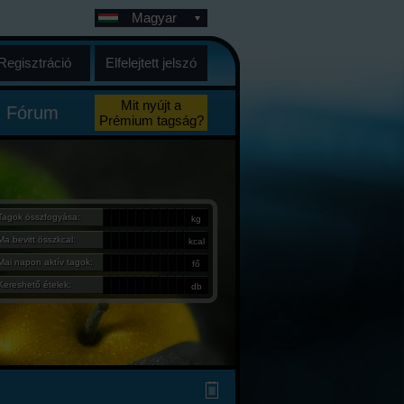
Magyar
Regisztráció
Elfelejtett jelszó
Mit nyújt a
Fórum
Prémium tagság?
Tagok összfogyása:
kg
Ma bevitt összkcal:
kcal
Mai napon aktív tagok:
fő
Kereshető ételek:
db