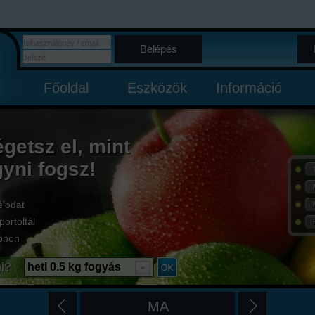
Belépés
Főoldal
Eszközök
Információ
égetsz el, mint
gyni fogsz!
élodat
portoltál
onon
i?
heti 0.5 kg fogyás
MA