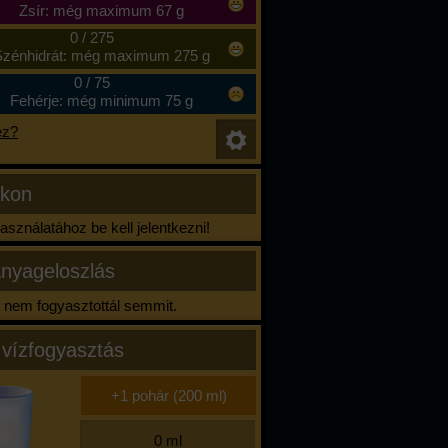
Zsír: még maximum 67 g
0
/
275
zénhidrát: még maximum 275 g
0
/
75
Fehérje: még minimum 75 g
ez?
ikon
sználatához be kell jelentkezni!
nyageloszlás
nem fogyasztottál semmit.
 vízfogyasztás