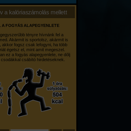
v a kalóriaszámolás mellett
. A FOGYÁS ALAPEGYENLETE
egegyszerűbb tényre hívnánk fel a
med. Akármit is sportolsz, akármit is
, akkor fogsz csak lefogyni, ha több
riát égetsz el, mint amit megeszel.
an ez a fogyás alapegyenlete, ne dőlj
 csodákkal csábító hirdetéseknek.