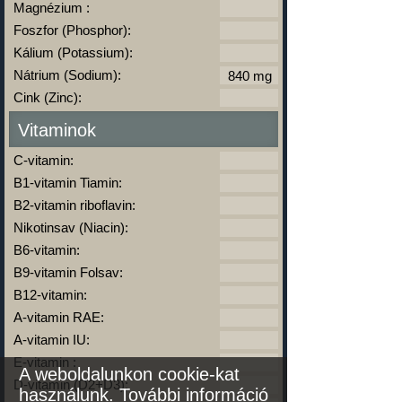
Magnézium :
Foszfor (Phosphor):
Kálium (Potassium):
Nátrium (Sodium):
Cink (Zinc):
Vitaminok
C-vitamin:
B1-vitamin Tiamin:
B2-vitamin riboflavin:
Nikotinsav (Niacin):
B6-vitamin:
B9-vitamin Folsav:
B12-vitamin:
A-vitamin RAE:
A-vitamin IU:
E-vitamin :
A weboldalunkon cookie-kat
D-vitamin (D2+D3):
használunk.
További információ