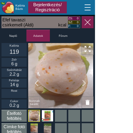
Bejelentkezés/
Kalória
MA
Bázis
Regisztráció
ZS:
0
Efef tavaszi
SZ:
0
csirkemell (Aldi)
kcal
F:
0
Napló
Fórum
Adatok
Kalória
119
Zsír
6 g
Szénhidrát
2.2 g
Fehérje
14 g
Rost
Ikonnak
Cukor
beállít
0.2 g
Ételfotó
feltöltés
Címke fotó
feltöltés