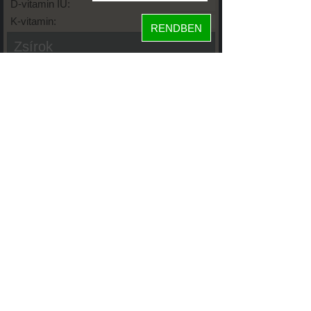
D-vitamin IU:
K-vitamin:
RENDBEN
Zsírok
Telített zsírsav:
Egysz. telítetlen:
Többsz. telitetlen:
Transzzsír:
Koleszterin:
Koffein (Caffeine):
Glikémiás index:
Tápanyageloszlás
10%
27%
fehérje
szénhidrát
63%
zsír