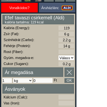
Vonalkódos?
Áruházlánc
Efef tavaszi csirkemell (Aldi)
kalória tartalma: 119 kcal
Kalória (Energy):
Zsír (Fat):
Szénhidrát (Carbo):
Fehérje (Protein):
Rost (Fiber):
Gyüm. megadva-e:
Cukor (Sugars):
Ár megadása
Ft
OK
Ásványok
Kálcium (Calc):
Vas (Iron):