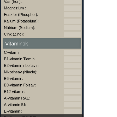
Vas (Iron):
Magnézium :
Foszfor (Phosphor):
Kálium (Potassium):
Nátrium (Sodium):
Cink (Zinc):
Vitaminok
C-vitamin:
B1-vitamin Tiamin:
B2-vitamin riboflavin:
Nikotinsav (Niacin):
B6-vitamin:
B9-vitamin Folsav:
B12-vitamin:
A-vitamin RAE:
A-vitamin IU:
E-vitamin :