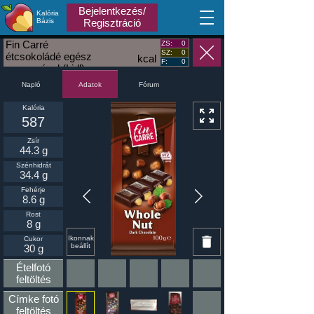
Bejelentkezés/
Kalória
MA
Bázis
Regisztráció
Fin Carré
ZS:
0
SZ:
0
étcsokoládé egész
kcal
F:
0
mogyoróval (Lidl)
Napló
Fórum
Adatok
Kalória
587
Zsír
44.3 g
Szénhidrát
34.4 g
Fehérje
8.6 g
Rost
8 g
Ikonnak
Cukor
beállít
30 g
Ételfotó
feltöltés
Címke fotó
feltöltés