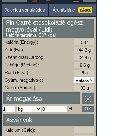
Jelenleg vonalkódos
Áruházlánc
Fin Carré étcsokoládé egész
mogyoróval (Lidl)
kalória tartalma: 587 kcal
Kalória (Energy):
Zsír (Fat):
Szénhidrát (Carbo):
Fehérje (Protein):
Rost (Fiber):
Gyüm. megadva-e:
Cukor (Sugars):
Ár megadása
Ft
OK
Ásványok
Kálcium (Calc):