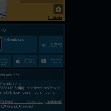
ség
KalóriaBázis
FB csoport
csatlakozás
Értékeld
Értékeld
YouTube
Google
App Store
csatorna
Play
bbi aktivitás
 Paradicsom:
2323 (13 órája):
Már hetek óta feszült
anélkül, hogy igazán tudtam volna,
alán a munkahelyi hajtás, talán az, hogy
ncas éveim közepén egyszer csak
 Gulyásleves sertéshúsból galuskával:
 körülöttem minden, ami régen izgalmas
(19 órája):
Jó recept :)
hétvégék már nem jelentettek semmit, a