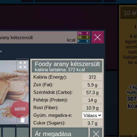
10 ér
1
ZS:
0
A l
rany kétszersült
SZ:
0
kcal
figyel
F:
0
eszel
kaló
um
Valójáb
be a
Foody arany kétszersült
kalória tartalma: 372 kcal
Kalória (Energy):
Zsír (Fat):
Szénhidrát (Carbo):
Fehérje (Protein):
Rost (Fiber):
Gyüm. megadva-e:
Cukor (Sugars):
Ár megadása