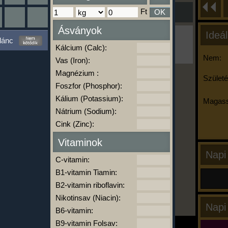
Ft
OK
Ásványok
Ideál
Ha ma már nem eszel/sportolsz többet,
lánc
kattints a kiértékelésre!
Kálcium (Calc):
A Kalória Szimulátor Prémium funkció.
Nem:
Vas (Iron):
Magnézium :
Születé
Foszfor (Phosphor):
-
Kálium (Potassium):
Magass
Nátrium (Sodium):
Cink (Zinc):
kalóriabázis.hu
Vitaminok
Napi
C-vitamin:
B1-vitamin Tiamin:
B2-vitamin riboflavin:
Nikotinsav (Niacin):
Napi
B6-vitamin:
B9-vitamin Folsav: