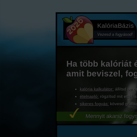
KalóriaBázis
Vezesd a fogyásod!
Ha több kalóriát 
amit beviszel, fo
kalória kalkulátor:
állítsd be c
ételnapló:
rögzítsd mit ettél, s
sikeres fogyás:
kövesd grafik
Mennyit akarsz fogyn