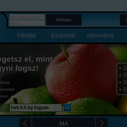
Belépés
Főoldal
Eszközök
Információ
égetsz el, mint
gyni fogsz!
élodat
portoltál
onon
i?
heti 0.5 kg fogyás
MA