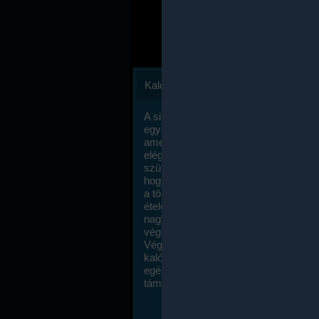
Kalóriaszámlálás
A sikeres fogyás titka valójában igen
egyszerű: égess több energiát, mint
amennyit beviszel. Természetesen e
elég nagy fegyelemre és akaraterőre
szükség, de meglepődve fogod tapasz
hogy a kalóriaszámolás mennyire ru
a többi diétához képest. Itt nincsenek ti
ételek és a megengedett kalóriabevite
nagymértékben növelheted ha testmo
végzel.
Végül, de nem utolsó sorban, a
kalóriaszámolás módszerét a legtöbb
egészségügyi szakorvos ajánlja és
támogatja.
To