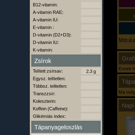
B12-vitamin:
A-vitamin RAE:
S
A-vitamin IU:
E-vitamin :
D-vitamin (D2+D3):
Mire jó 
D-vitamin IU:
K-vitamin:
Graf
Zsírok
Ennek ha
Telített zsírsav:
Egysz. telítetlen:
Tápa
Többsz. telitetlen:
Ma még 
Transzzsír:
Koleszterin:
Napi
Koffein (Caffeine):
Glikémiás index:
Tápanyageloszlás