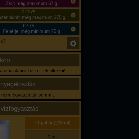
Zsír: még maximum 67 g
0
/
275
zénhidrát: még maximum 275 g
0
/
75
Fehérje: még minimum 75 g
ez?
ikon
sználatához be kell jelentkezni!
nyageloszlás
nem fogyasztottál semmit.
 vízfogyasztás