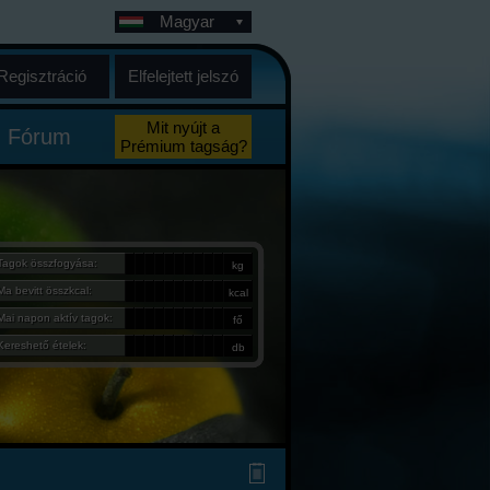
Magyar
Regisztráció
Elfelejtett jelszó
Mit nyújt a
Fórum
Prémium tagság?
Tagok összfogyása:
kg
Ma bevitt összkcal:
kcal
Mai napon aktív tagok:
fő
Kereshető ételek:
db