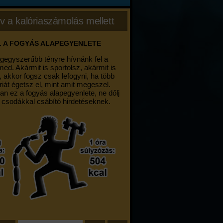
v a kalóriaszámolás mellett
. A FOGYÁS ALAPEGYENLETE
egegyszerűbb tényre hívnánk fel a
med. Akármit is sportolsz, akármit is
, akkor fogsz csak lefogyni, ha több
riát égetsz el, mint amit megeszel.
an ez a fogyás alapegyenlete, ne dőlj
 csodákkal csábító hirdetéseknek.