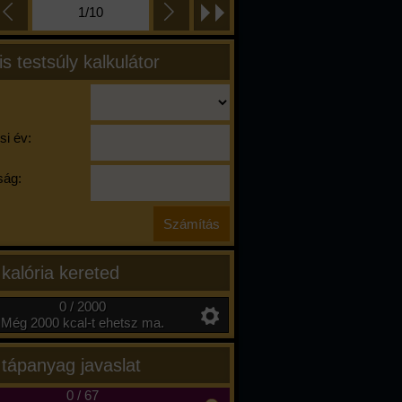
1/10
is testsúly kalkulátor
si év:
ág:
 kalória kereted
0 / 2000
Még 2000 kcal-t ehetsz ma.
 tápanyag javaslat
0
/
67