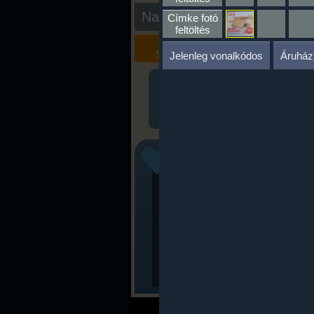
Nap kiértékelése
Címke fotó
feltöltés
Kalória
Szöveges
Szimulátor
Értékelés
Jelenleg vonalkódos
Áruház