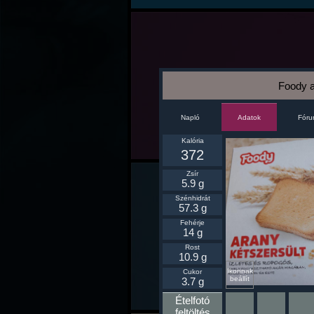
Foody a
Napló
Fór
Adatok
Kalória
372
Zsír
5.9 g
Szénhidrát
57.3 g
Fehérje
14 g
Rost
10.9 g
Ikonnak
Cukor
beállít
3.7 g
Ételfotó
feltöltés