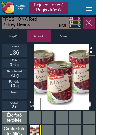
Bejelentkezés/
Kalória
MA
Bázis
Regisztráció
FRESHONA Red
ZS:
0
SZ:
0
Kidney Beans
kcal
F:
0
bab_Lidl
Napló
Fórum
Adatok
Kalória
136
Zsír
0.6 g
Szénhidrát
20 g
Fehérje
10 g
Rost
Ikonnak
Cukor
beállít
2 g
Ételfotó
feltöltés
Címke fotó
feltöltés