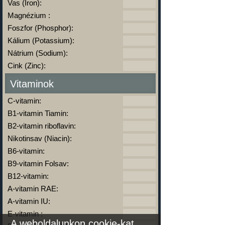
Vas (Iron):
Magnézium :
Foszfor (Phosphor):
Kálium (Potassium):
Nátrium (Sodium):
Cink (Zinc):
Vitaminok
C-vitamin:
B1-vitamin Tiamin:
B2-vitamin riboflavin:
Nikotinsav (Niacin):
B6-vitamin:
B9-vitamin Folsav:
B12-vitamin:
A-vitamin RAE:
A-vitamin IU:
E-vitamin :
A weboldalunkon cookie-kat