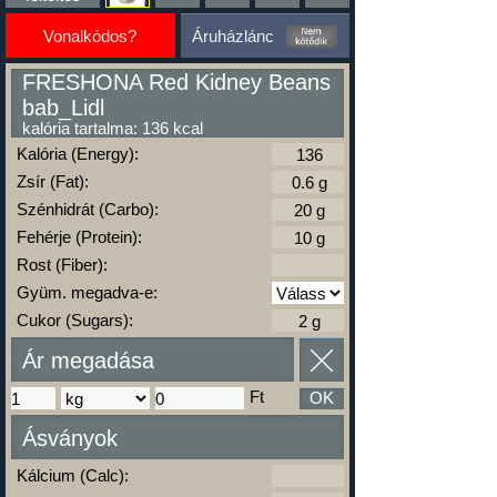
Vonalkódos?
Áruházlánc
FRESHONA Red Kidney Beans
bab_Lidl
kalória tartalma: 136 kcal
Kalória (Energy):
Zsír (Fat):
Szénhidrát (Carbo):
Fehérje (Protein):
Rost (Fiber):
Gyüm. megadva-e:
Cukor (Sugars):
Ár megadása
Ft
OK
Ásványok
Kálcium (Calc):