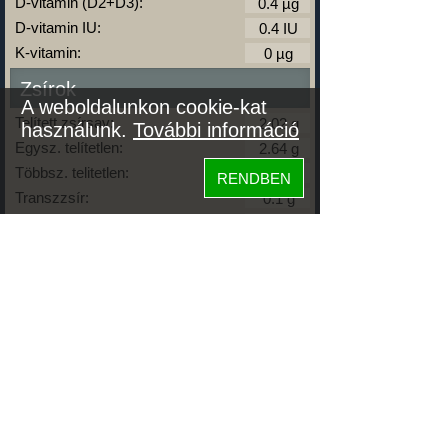
D-vitamin (D2+D3):
D-vitamin IU:
K-vitamin:
Zsírok
A weboldalunkon cookie-kat
Telített zsírsav:
használunk.
További információ
Egysz. telítetlen:
Többsz. telitetlen:
RENDBEN
Transzzsír:
Koleszterin:
Koffein (Caffeine):
Glikémiás index:
Tápanyageloszlás
fehérje
19%
szénhidrát
79%