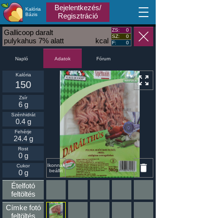
Bejelentkezés/
Kalória
MA
Bázis
Regisztráció
ZS:
0
Gallicoop daralt
SZ:
0
pulykahus 7% alatt
kcal
F:
0
Napló
Fórum
Adatok
Kalória
150
Zsír
6 g
Szénhidrát
0.4 g
Fehérje
24.4 g
Rost
0 g
Ikonnak
Cukor
beállít
0 g
Ételfotó
feltöltés
Címke fotó
feltöltés