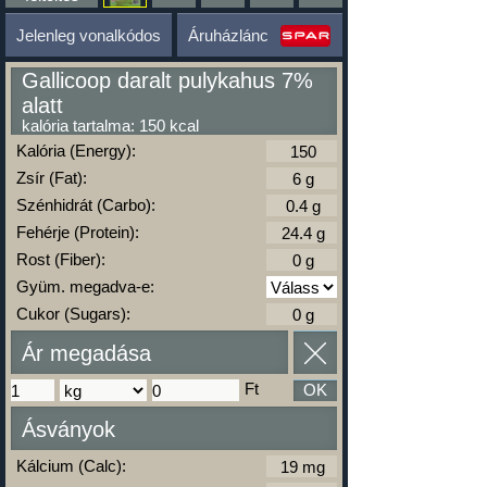
Jelenleg vonalkódos
Áruházlánc
Gallicoop daralt pulykahus 7%
alatt
kalória tartalma: 150 kcal
Kalória (Energy):
Zsír (Fat):
Szénhidrát (Carbo):
Fehérje (Protein):
Rost (Fiber):
Gyüm. megadva-e:
Cukor (Sugars):
Ár megadása
Ft
OK
Ásványok
Kálcium (Calc):