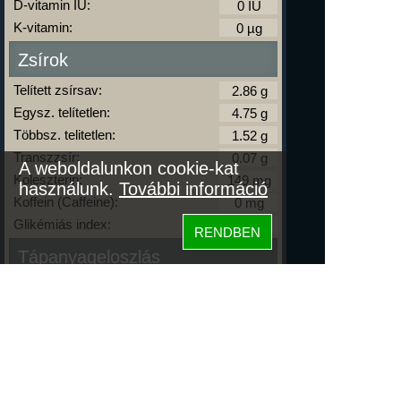
D-vitamin IU:
K-vitamin:
Zsírok
Telített zsírsav:
Egysz. telítetlen:
Többsz. telitetlen:
Transzzsír:
A weboldalunkon cookie-kat
Koleszterin:
használunk.
További információ
Koffein (Caffeine):
Glikémiás index:
RENDBEN
Tápanyageloszlás
fehérje
17%
szénhidrát
83%
zsír