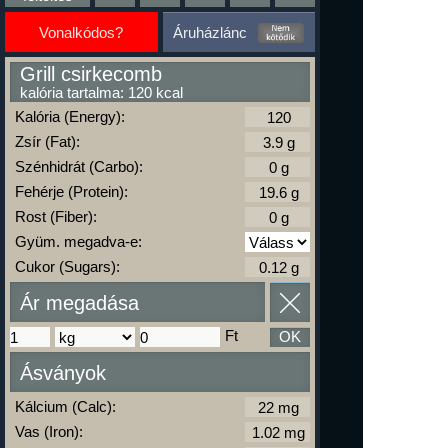
Vonalkódos?
Áruházlánc
Grill csirkecomb
kalória tartalma: 120 kcal
Kalória (Energy):
Zsír (Fat):
Szénhidrát (Carbo):
Fehérje (Protein):
Rost (Fiber):
Gyüm. megadva-e:
Cukor (Sugars):
Ár megadása
Ft
OK
Ásványok
Kálcium (Calc):
Vas (Iron):