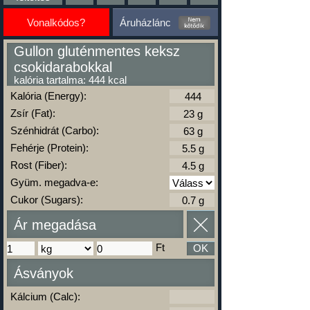
Vonalkódos?
Áruházlánc
Gullon gluténmentes keksz
csokidarabokkal
kalória tartalma: 444 kcal
Kalória (Energy):
Zsír (Fat):
Szénhidrát (Carbo):
Fehérje (Protein):
Rost (Fiber):
Gyüm. megadva-e:
Cukor (Sugars):
Ár megadása
Ft
OK
Ásványok
Kálcium (Calc):