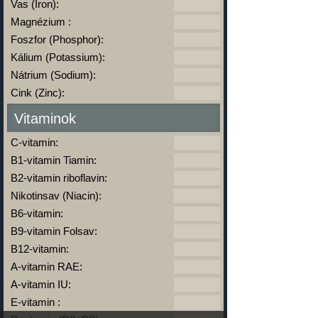
Vas (Iron):
Magnézium :
Foszfor (Phosphor):
Kálium (Potassium):
Nátrium (Sodium):
Cink (Zinc):
Vitaminok
C-vitamin:
B1-vitamin Tiamin:
B2-vitamin riboflavin:
Nikotinsav (Niacin):
B6-vitamin:
B9-vitamin Folsav:
B12-vitamin:
A-vitamin RAE:
A-vitamin IU:
E-vitamin :