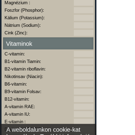
Magnézium :
Foszfor (Phosphor):
Kálium (Potassium):
Nátrium (Sodium):
Cink (Zinc):
Vitaminok
C-vitamin:
B1-vitamin Tiamin:
B2-vitamin riboflavin:
Nikotinsav (Niacin):
B6-vitamin:
B9-vitamin Folsav:
B12-vitamin:
A-vitamin RAE:
A-vitamin IU:
E-vitamin :
A weboldalunkon cookie-kat
D-vitamin (D2+D3):