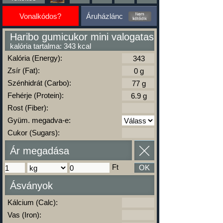
Vonalkódos?
Áruházlánc
Haribo gumicukor mini valogatas
kalória tartalma: 343 kcal
Kalória (Energy):
Zsír (Fat):
Szénhidrát (Carbo):
Fehérje (Protein):
Rost (Fiber):
Gyüm. megadva-e:
Cukor (Sugars):
Ár megadása
Ft
OK
Ásványok
Kálcium (Calc):
Vas (Iron):