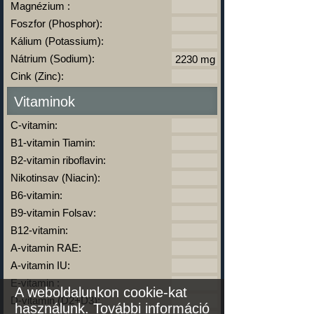
Magnézium :
Foszfor (Phosphor):
Kálium (Potassium):
Nátrium (Sodium):
Cink (Zinc):
Vitaminok
C-vitamin:
B1-vitamin Tiamin:
B2-vitamin riboflavin:
Nikotinsav (Niacin):
B6-vitamin:
B9-vitamin Folsav:
B12-vitamin:
A-vitamin RAE:
A-vitamin IU:
E-vitamin :
A weboldalunkon cookie-kat
D-vitamin (D2+D3):
használunk.
További információ