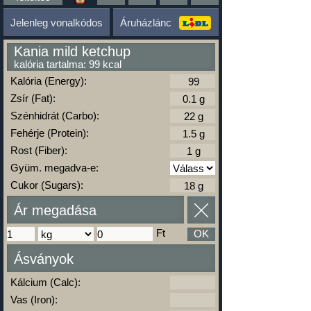
Jelenleg vonalkódos
Áruházlánc
Kania mild ketchup
kalória tartalma: 99 kcal
Kalória (Energy):
Zsír (Fat):
Szénhidrát (Carbo):
Fehérje (Protein):
Rost (Fiber):
Gyüm. megadva-e:
Cukor (Sugars):
Ár megadása
Ft
OK
Ásványok
Kálcium (Calc):
Vas (Iron):