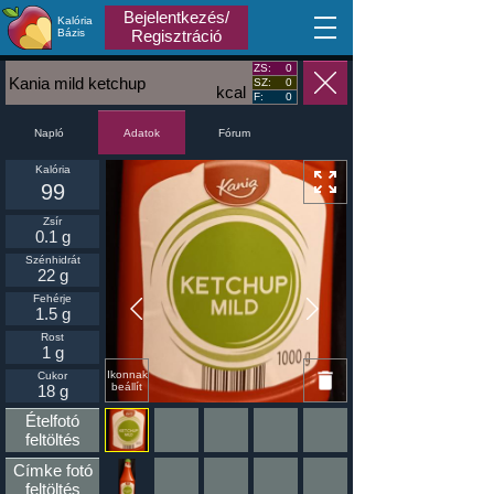
Bejelentkezés/
Kalória
MA
Bázis
Regisztráció
ZS:
0
Kania mild ketchup
SZ:
0
kcal
F:
0
Napló
Fórum
Adatok
Kalória
99
Zsír
0.1 g
Szénhidrát
22 g
Fehérje
1.5 g
Rost
1 g
Ikonnak
Cukor
beállít
18 g
Ételfotó
feltöltés
Címke fotó
feltöltés