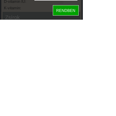
D-vitamin IU:
K-vitamin:
RENDBEN
Zsírok
Telített zsírsav:
Egysz. telítetlen:
Többsz. telitetlen:
Transzzsír:
Koleszterin:
Koffein (Caffeine):
Glikémiás index:
Tápanyageloszlás
fehérje
93%
6%
szénhidrát
zsír