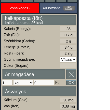
Vonalkódos?
Áruházlánc
kelkáposzta (főtt)
kalória tartalma: 36 kcal
Kalória (Energy):
Zsír (Fat):
Szénhidrát (Carbo):
Fehérje (Protein):
Rost (Fiber):
Gyüm. megadva-e:
Cukor (Sugars):
Ár megadása
Ft
OK
Ásványok
Kálcium (Calc):
Vas (Iron):