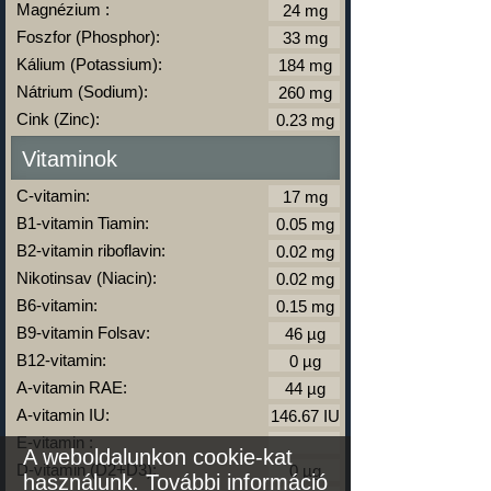
Magnézium :
Foszfor (Phosphor):
Kálium (Potassium):
Nátrium (Sodium):
Cink (Zinc):
Vitaminok
C-vitamin:
B1-vitamin Tiamin:
B2-vitamin riboflavin:
Nikotinsav (Niacin):
B6-vitamin:
B9-vitamin Folsav:
B12-vitamin:
A-vitamin RAE:
A-vitamin IU:
E-vitamin :
A weboldalunkon cookie-kat
D-vitamin (D2+D3):
használunk.
További információ