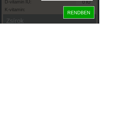
D-vitamin IU:
K-vitamin:
RENDBEN
Zsírok
Telített zsírsav:
Egysz. telítetlen:
Többsz. telitetlen:
Transzzsír:
Koleszterin:
Koffein (Caffeine):
Glikémiás index:
Tápanyageloszlás
33%
fehérje
11%
szénhidrát
56%
zsír