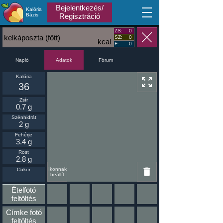
Bejelentkezés/
Kalória
MA
Bázis
Regisztráció
ZS:
0
kelkáposzta (főtt)
SZ:
0
kcal
F:
0
Napló
Fórum
Adatok
Kalória
36
Zsír
0.7 g
Szénhidrát
2 g
Fehérje
3.4 g
Rost
2.8 g
Ikonnak
Cukor
beállít
Ételfotó
feltöltés
Címke fotó
feltöltés