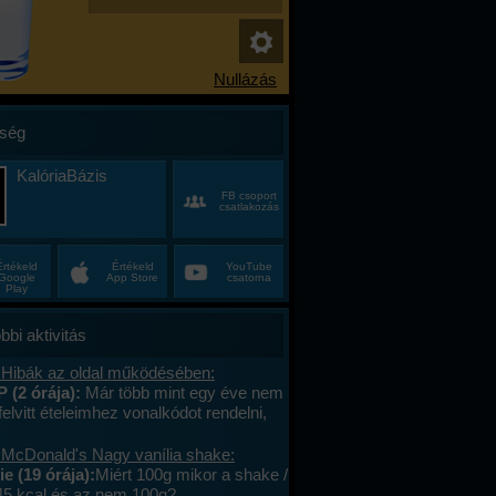
ség
KalóriaBázis
FB csoport
csatlakozás
Értékeld
Értékeld
YouTube
Google
App Store
csatorna
Play
bbi aktivitás
 Hibák az oldal működésében:
P (2 órája):
Már több mint egy éve nem
felvitt ételeimhez vonalkódot rendelni,
ktív az ablak. Az áruház lánchoz
s megy. A mások által megadott
 McDonald's Nagy vanília shake:
okat le tudom olvasni , jól működik. .
e (19 órája):
Miért 100g mikor a shake /
lefont cseréltem, a legújabb android fut,
45 kcal és az nem 100g?