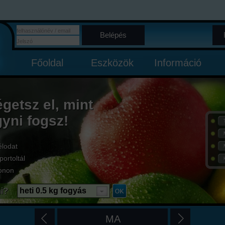
Belépés
Főoldal
Eszközök
Információ
égetsz el, mint
gyni fogsz!
élodat
portoltál
onon
i?
heti 0.5 kg fogyás
MA