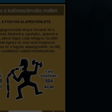
v a kalóriaszámolás mellett
. A FOGYÁS ALAPEGYENLETE
egegyszerűbb tényre hívnánk fel a
med. Akármit is sportolsz, akármit is
, akkor fogsz csak lefogyni, ha több
riát égetsz el, mint amit megeszel.
an ez a fogyás alapegyenlete, ne dőlj
 csodákkal csábító hirdetéseknek.