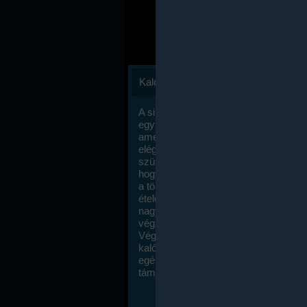
Kalóriaszámlálás
A sikeres fogyás titka valójában igen
egyszerű: égess több energiát, mint
amennyit beviszel. Természetesen e
elég nagy fegyelemre és akaraterőre
szükség, de meglepődve fogod tapasz
hogy a kalóriaszámolás mennyire ru
a többi diétához képest. Itt nincsenek ti
ételek és a megengedett kalóriabevite
nagymértékben növelheted ha testmo
végzel.
Végül, de nem utolsó sorban, a
kalóriaszámolás módszerét a legtöbb
egészségügyi szakorvos ajánlja és
támogatja.
To