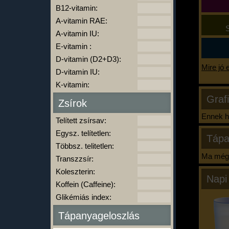
B12-vitamin:
A-vitamin RAE:
S
A-vitamin IU:
E-vitamin :
D-vitamin (D2+D3):
Mire jó 
D-vitamin IU:
K-vitamin:
Graf
Zsírok
Ennek ha
Telített zsírsav:
Egysz. telítetlen:
Tápa
Többsz. telitetlen:
Ma még 
Transzzsír:
Koleszterin:
Napi
Koffein (Caffeine):
Glikémiás index:
Tápanyageloszlás