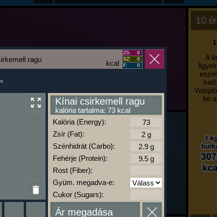
10 ér
1
ZS:
0
A l
sirkemell ragu
SZ:
0
kcal
figyel
F:
0
eszel
kaló
um
Valójáb
be a
Kínai csirkemell ragu
kalória tartalma: 73 kcal
Kalória (Energy):
Zsír (Fat):
Szénhidrát (Carbo):
Fehérje (Protein):
Rost (Fiber):
Gyüm. megadva-e:
Cukor (Sugars):
Ár megadása