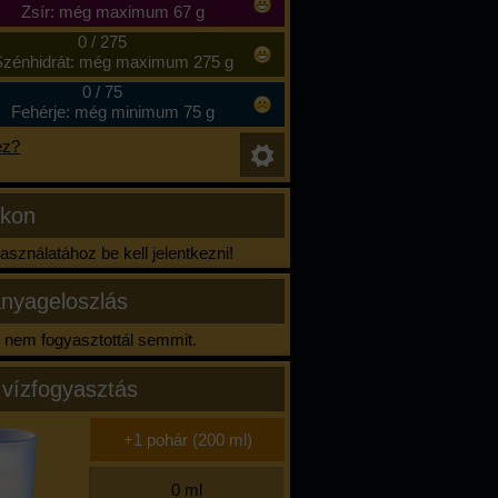
Zsír: még maximum 67 g
0
/
275
zénhidrát: még maximum 275 g
0
/
75
Fehérje: még minimum 75 g
ez?
ikon
sználatához be kell jelentkezni!
nyageloszlás
nem fogyasztottál semmit.
 vízfogyasztás