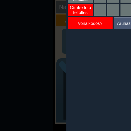
Nap kiértékelése
Címke fotó
feltöltés
Kalória
Szöveges
Szimulátor
Értékelés
Vonalkódos?
Áruház