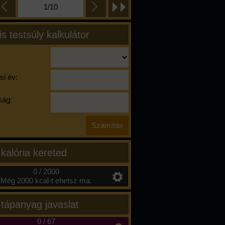
1/10
is testsúly kalkulátor
si év:
ág:
 kalória kereted
0 / 2000
Még 2000 kcal-t ehetsz ma.
 tápanyag javaslat
0
/
67