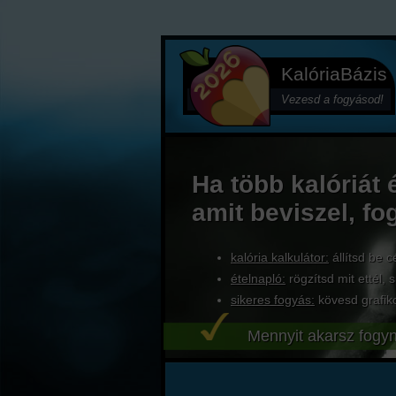
KalóriaBázis
Vezesd a fogyásod!
Ha több kalóriát 
amit beviszel, fo
kalória kalkulátor:
állítsd be c
ételnapló:
rögzítsd mit ettél, s
sikeres fogyás:
kövesd grafik
Mennyit akarsz fogyn