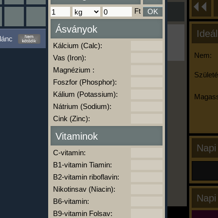
Ft
OK
Ásványok
Ideál
Ha ma már nem eszel/sportolsz többet,
lánc
kattints a kiértékelésre!
Kálcium (Calc):
A Kalória Szimulátor Prémium funkció.
Nem:
Vas (Iron):
Magnézium :
Születé
Foszfor (Phosphor):
-
Kálium (Potassium):
Magass
Nátrium (Sodium):
Cink (Zinc):
kalóriabázis.hu
Vitaminok
Napi
C-vitamin:
B1-vitamin Tiamin:
B2-vitamin riboflavin:
Nikotinsav (Niacin):
Napi
B6-vitamin:
B9-vitamin Folsav: