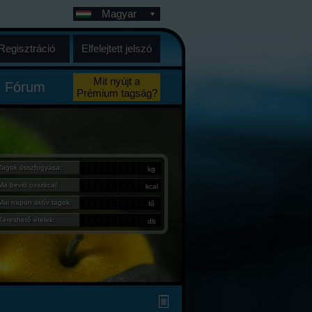
Magyar
Regisztráció
Elfelejtett jelszó
Mit nyújt a
Fórum
Prémium tagság?
Tagok összfogyása:
kg
Ma bevitt összkcal:
kcal
Mai napon aktív tagok:
fő
Kereshető ételek:
db