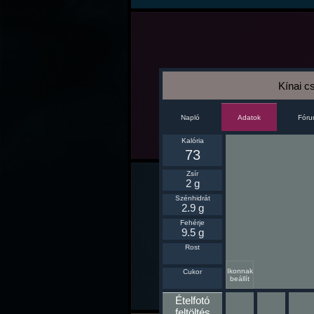
Kínai c
Napló
Fór
Adatok
Kalória
73
Zsír
2 g
Szénhidrát
2.9 g
Fehérje
9.5 g
Rost
Ikonnak
Cukor
beállít
Ételfotó
feltöltés