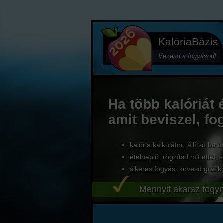
KalóriaBázis
Vezesd a fogyásod!
Ha több kalóriát 
amit beviszel, fo
kalória kalkulátor:
állítsd be c
ételnapló:
rögzítsd mit ettél, s
sikeres fogyás:
kövesd grafik
Mennyit akarsz fogyn