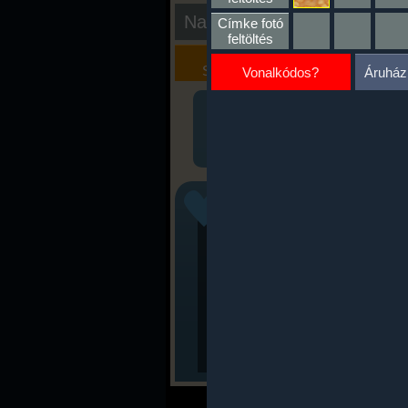
Nap kiértékelése
Címke fotó
feltöltés
Kalória
Szöveges
Szimulátor
Értékelés
Vonalkódos?
Áruház