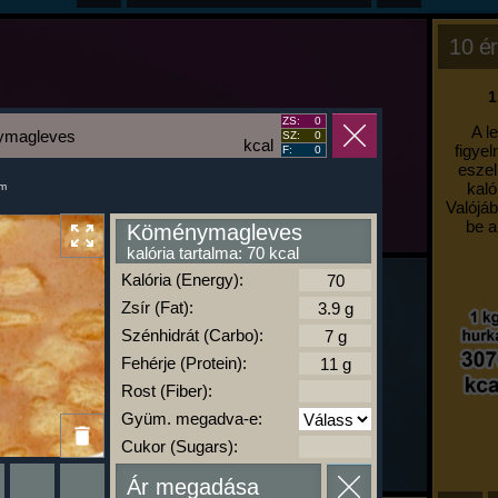
10 ér
1
ZS:
0
A l
magleves
SZ:
0
kcal
figyel
F:
0
eszel
kaló
um
Valójáb
be a
Köménymagleves
kalória tartalma: 70 kcal
Kalória (Energy):
Zsír (Fat):
Szénhidrát (Carbo):
Fehérje (Protein):
Rost (Fiber):
Gyüm. megadva-e:
Cukor (Sugars):
Ár megadása