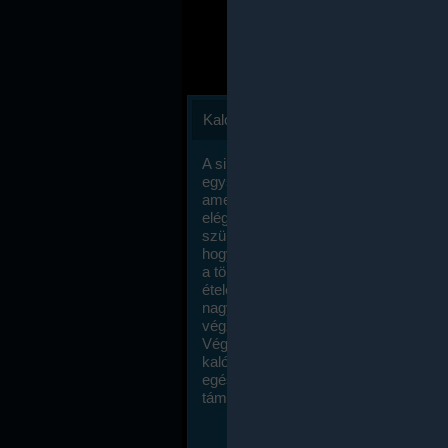
Kalóriaszámlálás
A sikeres fogyás titka valójában igen
egyszerű: égess több energiát, mint
amennyit beviszel. Természetesen e
elég nagy fegyelemre és akaraterőre
szükség, de meglepődve fogod tapasz
hogy a kalóriaszámolás mennyire ru
a többi diétához képest. Itt nincsenek ti
ételek és a megengedett kalóriabevite
nagymértékben növelheted ha testmo
végzel.
Végül, de nem utolsó sorban, a
kalóriaszámolás módszerét a legtöbb
egészségügyi szakorvos ajánlja és
támogatja.
To