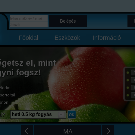
Belépés
Főoldal
Eszközök
Információ
égetsz el, mint
gyni fogsz!
élodat
portoltál
onon
i?
heti 0.5 kg fogyás
MA