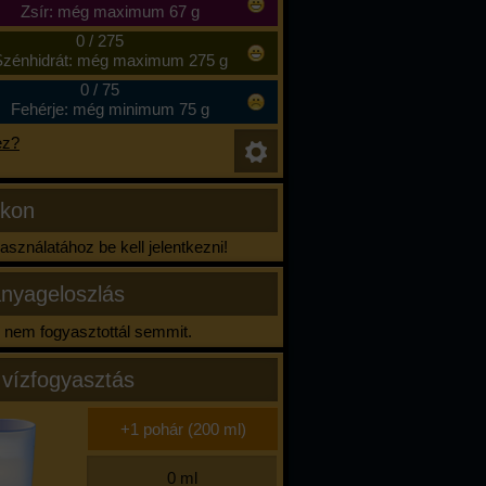
Zsír: még maximum 67 g
0
/
275
zénhidrát: még maximum 275 g
0
/
75
Fehérje: még minimum 75 g
ez?
ikon
sználatához be kell jelentkezni!
nyageloszlás
nem fogyasztottál semmit.
 vízfogyasztás