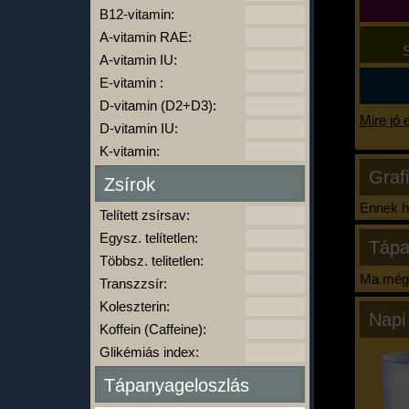
B12-vitamin:
A-vitamin RAE:
S
A-vitamin IU:
E-vitamin :
D-vitamin (D2+D3):
Mire jó 
D-vitamin IU:
K-vitamin:
Graf
Zsírok
Ennek ha
Telített zsírsav:
Egysz. telítetlen:
Tápa
Többsz. telitetlen:
Ma még 
Transzzsír:
Koleszterin:
Napi
Koffein (Caffeine):
Glikémiás index:
Tápanyageloszlás