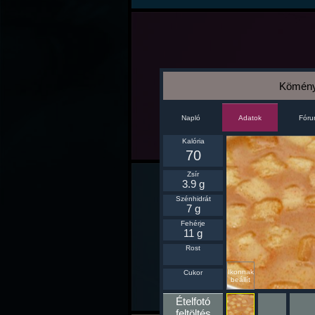
Kömény
Napló
Fór
Adatok
Kalória
70
Zsír
3.9 g
Szénhidrát
7 g
Fehérje
11 g
Rost
Ikonnak
Cukor
beállít
Ételfotó
feltöltés