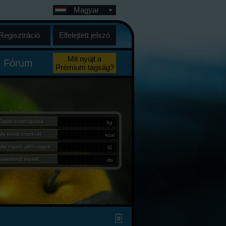
Magyar
Regisztráció
Elfelejtett jelszó
Mit nyújt a
Fórum
Prémium tagság?
Tagok összfogyása:
kg
Ma bevitt összkcal:
kcal
Mai napon aktív tagok:
fő
Kereshető ételek:
db