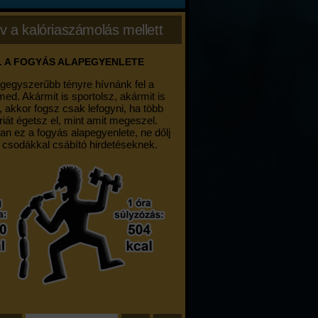
v a kalóriaszámolás mellett
. A FOGYÁS ALAPEGYENLETE
egegyszerűbb tényre hívnánk fel a
med. Akármit is sportolsz, akármit is
, akkor fogsz csak lefogyni, ha több
riát égetsz el, mint amit megeszel.
an ez a fogyás alapegyenlete, ne dőlj
 csodákkal csábító hirdetéseknek.