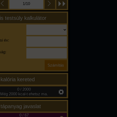
1/10
is testsúly kalkulátor
si év:
ág:
 kalória kereted
0 / 2000
Még 2000 kcal-t ehetsz ma.
 tápanyag javaslat
0
/
67