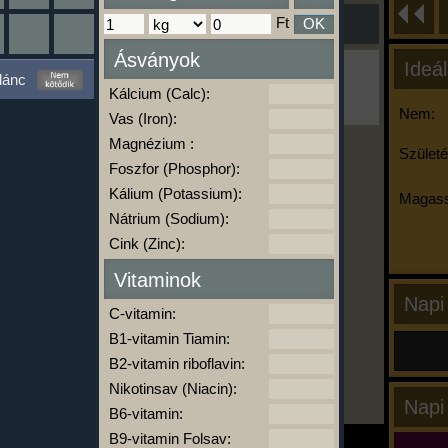
Ft
OK
Ásványok
Ideál
Ha ma már nem eszel/sportolsz többet,
lánc
kattints a kiértékelésre!
Kálcium (Calc):
A Kalória Szimulátor Prémium funkció.
Nem:
Vas (Iron):
Magnézium :
Születé
Foszfor (Phosphor):
-
Kálium (Potassium):
Magass
Nátrium (Sodium):
Cink (Zinc):
kalóriabázis.hu
Vitaminok
Napi
C-vitamin:
B1-vitamin Tiamin:
B2-vitamin riboflavin:
Nikotinsav (Niacin):
Napi
B6-vitamin:
B9-vitamin Folsav: