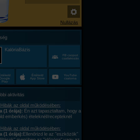
ség
KalóriaBázis
FB csoport
csatlakozás
Értékeld
Értékeld
YouTube
Google
App Store
csatorna
Play
bbi aktivitás
 Hibák az oldal működésében:
a (1 órája):
Én azt tapasztaltam, hogy a
öld emberkés) ételeknél/recepteknél
aktív a vonalkód, ha nem ajánlottam
. Viszont (szerintem) nem kell/érdemes
 Hibák az oldal működésében:
elt közösbe ajánlani
a (1 órája):
Ellenőrizd le az "eszközök"
er,/huszadszor ami egyszer már fent
állítások" menüben az "időzóna" vagy az