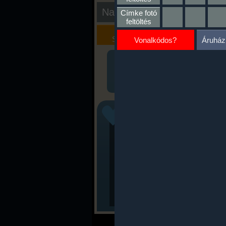
Nap kiértékelése
Címke fotó
feltöltés
Kalória
Szöveges
Szimulátor
Értékelés
Vonalkódos?
Áruház