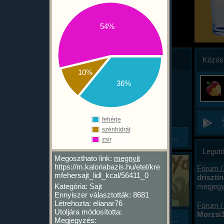
54%
Hírek
Közös
10%
36%
2026. 03. 20.
Mai leállásunk
Holnapig hiányos a ke...
hhez
 van
MAI SZERVER LEÁLLÁS:
talni,
Kedves Felhasználók! Ma
fehérje
galmas
8:00-15:39 közt leállt az
szénhidrát
ltott
Tovább...
app. Mostanra helyreállt,
zsír
lt
30
de a mai nap még hiányos
Legutó
zgást
az adatbázis (okát lásd
Megoszthato link:
megnyit
ÚJ JÁTÉK APP
2026. 01. 13.
lentebb). Akinek beragadt
https://m.kaloriabazis.hu/etel/kre
Fórum /
KalóriaBázis oktató játé...
a fekete képernyő az
mfehersajt_lidl_kcal/56411_0
drisztin
Ismerd meg játsszva ...
appban, az lője ki az appot
megjegy
Kategória: Sajt
Elkészült a KalóriaBázis
és indítsa újra, végesetben
Ennyiszer választották: 8681
ettől mé
ételoktató játéka, a
Létrehozta: elianar76
telepítse újra. Hamarosan
tápérték
Fórum /
vább...
CarboHydra!
Utoljára módosította:
kiadunk egy új verziót
Morzsi1
Tovább...
Megjegyzés:
Google Playen, hogy ez a