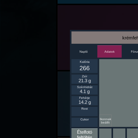
krémfeh
Napló
Fór
Adatok
Kalória
266
Zsír
21.3 g
Szénhidrát
4.1 g
Fehérje
14.2 g
Rost
Ikonnak
Cukor
beállít
Ételfotó
feltöltés