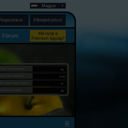
Magyar
Regisztráció
Elfelejtett jelszó
Mit nyújt a
Fórum
Prémium tagság?
Tagok összfogyása:
kg
Ma bevitt összkcal:
kcal
Mai napon aktív tagok:
fő
Kereshető ételek:
db