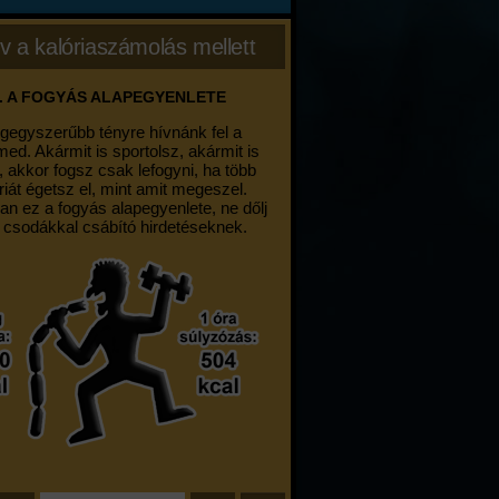
v a kalóriaszámolás mellett
. A FOGYÁS ALAPEGYENLETE
egegyszerűbb tényre hívnánk fel a
med. Akármit is sportolsz, akármit is
, akkor fogsz csak lefogyni, ha több
riát égetsz el, mint amit megeszel.
an ez a fogyás alapegyenlete, ne dőlj
 csodákkal csábító hirdetéseknek.