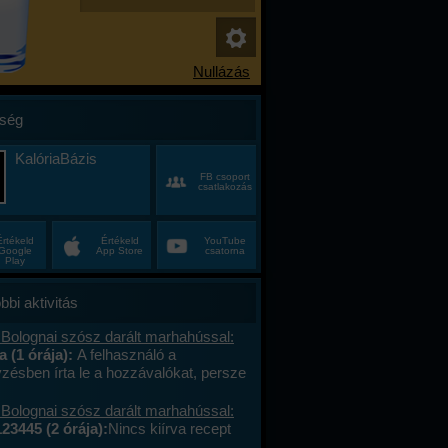
ség
KalóriaBázis
FB csoport
csatlakozás
Értékeld
Értékeld
YouTube
Google
App Store
csatorna
Play
bbi aktivitás
 Bolognai szósz darált marhahússal:
a (1 órája):
A felhasználó a
zésben írta le a hozzávalókat, persze
g nem lesz jó, megbízható a tétel
adata.
 Bolognai szósz darált marhahússal:
23445 (2 órája):
Nincs kiírva recept