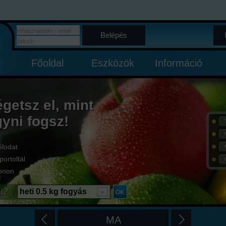
Belépés
Főoldal
Eszközök
Információ
égetsz el, mint
gyni fogsz!
élodat
portoltál
onon
i?
heti 0.5 kg fogyás
MA