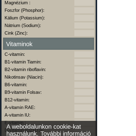
Magnézium :
Foszfor (Phosphor):
Kálium (Potassium):
Nátrium (Sodium):
Cink (Zinc):
Vitaminok
C-vitamin:
B1-vitamin Tiamin:
B2-vitamin riboflavin:
Nikotinsav (Niacin):
B6-vitamin:
B9-vitamin Folsav:
B12-vitamin:
A-vitamin RAE:
A-vitamin IU:
E-vitamin :
A weboldalunkon cookie-kat
D-vitamin (D2+D3):
használunk.
További információ