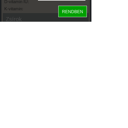
D-vitamin IU:
K-vitamin:
RENDBEN
Zsírok
Telített zsírsav:
Egysz. telítetlen:
Többsz. telitetlen:
Transzzsír:
Koleszterin:
Koffein (Caffeine):
Glikémiás index:
Tápanyageloszlás
49%
fehérje
szénhidrát
51%
zsír