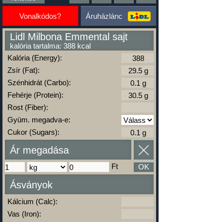
Vonalkódos?
Áruházlánc
Lidl Milbona Emmental sajt
kalória tartalma: 388 kcal
Kalória (Energy):
Zsír (Fat):
Szénhidrát (Carbo):
Fehérje (Protein):
Rost (Fiber):
Gyüm. megadva-e:
Cukor (Sugars):
Ár megadása
Ft
OK
Ásványok
Kálcium (Calc):
Vas (Iron):