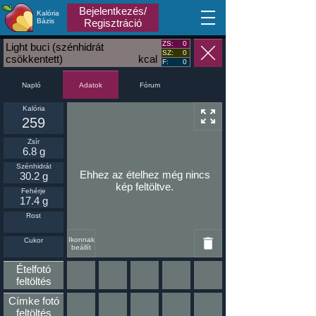
Bejelentkezés/
Kalória
MA
Bázis
Regisztráció
ZS:
0
Light buci (szénhidrát
SZ:
0
csökkentett)
kcal
F:
0
Napló
Fórum
Adatok
Kalória
259
Zsír
6.8 g
Szénhidrát
Ehhez az ételhez még nincs
30.2 g
kép feltöltve.
Fehérje
17.4 g
Rost
Ikonnak
Cukor
beállít
Ételfotó
feltöltés
Címke fotó
feltöltés