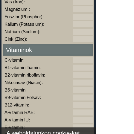
Vas (Iron):
Magnézium :
Foszfor (Phosphor):
Kálium (Potassium):
Nátrium (Sodium):
Cink (Zinc):
Vitaminok
C-vitamin:
B1-vitamin Tiamin:
B2-vitamin riboflavin:
Nikotinsav (Niacin):
B6-vitamin:
B9-vitamin Folsav:
B12-vitamin:
A-vitamin RAE:
A-vitamin IU:
E-vitamin :
A weboldalunkon cookie-kat