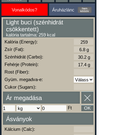
Vonalkódos?
Áruházlánc
Light buci (szénhidrát
csökkentett)
kalória tartalma: 259 kcal
Kalória (Energy):
Zsír (Fat):
Szénhidrát (Carbo):
Fehérje (Protein):
Rost (Fiber):
Gyüm. megadva-e:
Cukor (Sugars):
Ár megadása
Ft
OK
Ásványok
Kálcium (Calc):