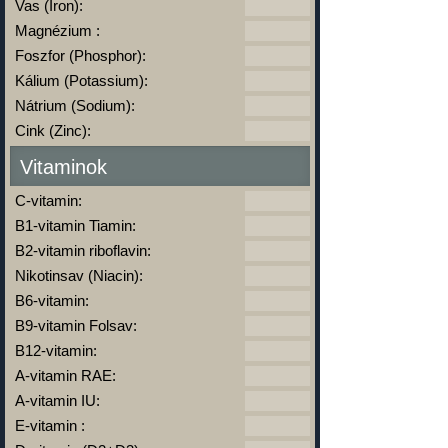
Vas (Iron):
Magnézium :
Foszfor (Phosphor):
Kálium (Potassium):
Nátrium (Sodium):
Cink (Zinc):
Vitaminok
C-vitamin:
B1-vitamin Tiamin:
B2-vitamin riboflavin:
Nikotinsav (Niacin):
B6-vitamin:
B9-vitamin Folsav:
B12-vitamin:
A-vitamin RAE:
A-vitamin IU:
E-vitamin :