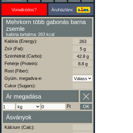
Vonalkódos?
Áruházlánc
Mehrkorn több gabonás barna
zsemle
kalória tartalma: 263 kcal
Kalória (Energy):
Zsír (Fat):
Szénhidrát (Carbo):
Fehérje (Protein):
Rost (Fiber):
Gyüm. megadva-e:
Cukor (Sugars):
Ár megadása
Ft
OK
Ásványok
Kálcium (Calc):