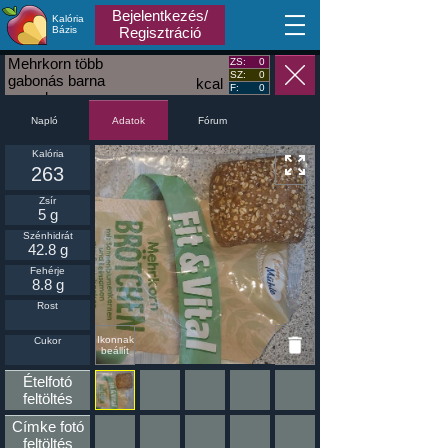
Bejelentkezés/
Kalória
MA
Bázis
Regisztráció
Mehrkorn több
ZS:
0
SZ:
0
gabonás barna
kcal
F:
0
zsemle
Napló
Fórum
Adatok
Kalória
263
Zsír
5 g
Szénhidrát
42.8 g
Fehérje
8.8 g
Rost
Ikonnak
Cukor
beállít
Ételfotó
feltöltés
Címke fotó
feltöltés