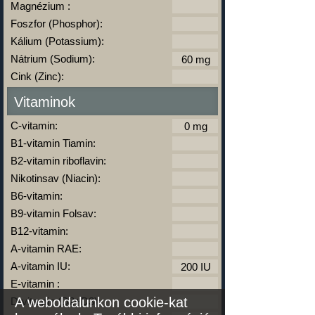
Magnézium :
Foszfor (Phosphor):
Kálium (Potassium):
Nátrium (Sodium):
Cink (Zinc):
Vitaminok
C-vitamin:
B1-vitamin Tiamin:
B2-vitamin riboflavin:
Nikotinsav (Niacin):
B6-vitamin:
B9-vitamin Folsav:
B12-vitamin:
A-vitamin RAE:
A-vitamin IU:
E-vitamin :
A weboldalunkon cookie-kat
D-vitamin (D2+D3):