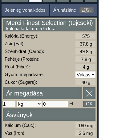
Jelenleg vonalkódos
Áruházlánc
Merci Finest Selection (tejcsoki)
kalória tartalma: 575 kcal
Kalória (Energy):
Zsír (Fat):
Szénhidrát (Carbo):
Fehérje (Protein):
Rost (Fiber):
Gyüm. megadva-e:
Cukor (Sugars):
Ár megadása
Ft
OK
Ásványok
Kálcium (Calc):
Vas (Iron):