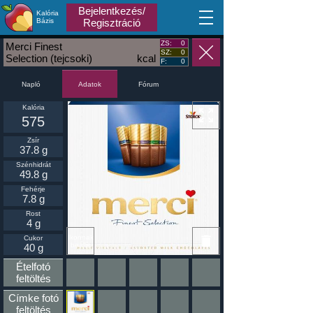
Bejelentkezés/
Kalória
MA
Bázis
Regisztráció
ZS:
0
Merci Finest
SZ:
0
Selection (tejcsoki)
kcal
F:
0
Napló
Fórum
Adatok
Kalória
575
Zsír
37.8 g
Szénhidrát
49.8 g
Fehérje
7.8 g
Rost
4 g
Ikonnak
Cukor
beállít
40 g
Ételfotó
feltöltés
Címke fotó
feltöltés