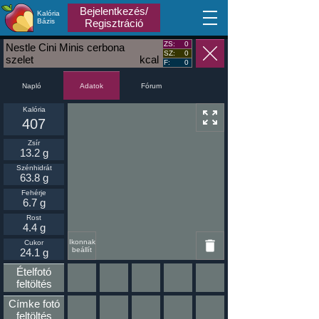
Bejelentkezés/
Kalória
MA
Bázis
Regisztráció
ZS:
0
Nestle Cini Minis cerbona
SZ:
0
szelet
kcal
F:
0
Napló
Fórum
Adatok
Kalória
407
Zsír
13.2 g
Szénhidrát
63.8 g
Fehérje
6.7 g
Rost
4.4 g
Ikonnak
Cukor
beállít
24.1 g
Ételfotó
feltöltés
Címke fotó
feltöltés