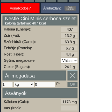
Vonalkódos?
Áruházlánc
Nestle Cini Minis cerbona szelet
kalória tartalma: 407 kcal
Kalória (Energy):
Zsír (Fat):
Szénhidrát (Carbo):
Fehérje (Protein):
Rost (Fiber):
Gyüm. megadva-e:
Cukor (Sugars):
Ár megadása
Ft
OK
Ásványok
Kálcium (Calc):
Vas (Iron):