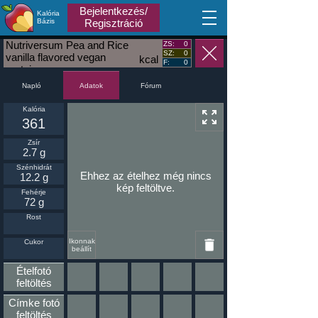
Bejelentkezés/
Kalória
MA
Bázis
Regisztráció
Nutriversum Pea and Rice
ZS:
0
SZ:
0
vanilla flavored vegan
kcal
F:
0
protein
Napló
Fórum
Adatok
Kalória
361
Zsír
2.7 g
Szénhidrát
Ehhez az ételhez még nincs
12.2 g
kép feltöltve.
Fehérje
72 g
Rost
Ikonnak
Cukor
beállít
Ételfotó
feltöltés
Címke fotó
feltöltés