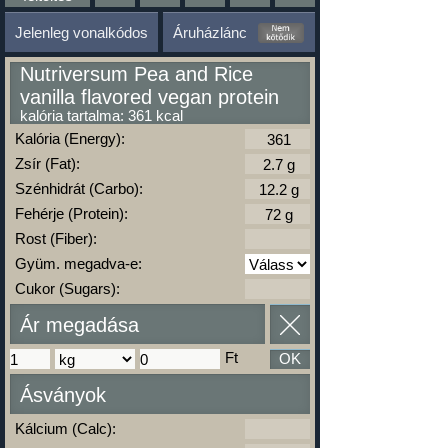
Jelenleg vonalkódos
Áruházlánc
Nutriversum Pea and Rice
vanilla flavored vegan protein
kalória tartalma: 361 kcal
Kalória (Energy):
Zsír (Fat):
Szénhidrát (Carbo):
Fehérje (Protein):
Rost (Fiber):
Gyüm. megadva-e:
Cukor (Sugars):
Ár megadása
Ft
OK
Ásványok
Kálcium (Calc):