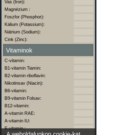
Vas (Iron):
Magnézium :
Foszfor (Phosphor):
Kálium (Potassium):
Nátrium (Sodium):
Cink (Zinc):
Vitaminok
C-vitamin:
B1-vitamin Tiamin:
B2-vitamin riboflavin:
Nikotinsav (Niacin):
B6-vitamin:
B9-vitamin Folsav:
B12-vitamin:
A-vitamin RAE:
A-vitamin IU:
E-vitamin :
A weboldalunkon cookie-kat