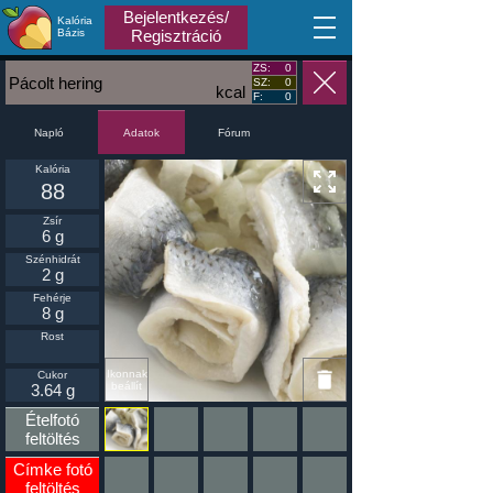
Bejelentkezés/
Kalória
MA
Bázis
Regisztráció
ZS:
0
Pácolt hering
SZ:
0
kcal
F:
0
Napló
Fórum
Adatok
Kalória
88
Zsír
6 g
Szénhidrát
2 g
Fehérje
8 g
Rost
Ikonnak
Cukor
beállít
3.64 g
Ételfotó
feltöltés
Címke fotó
feltöltés