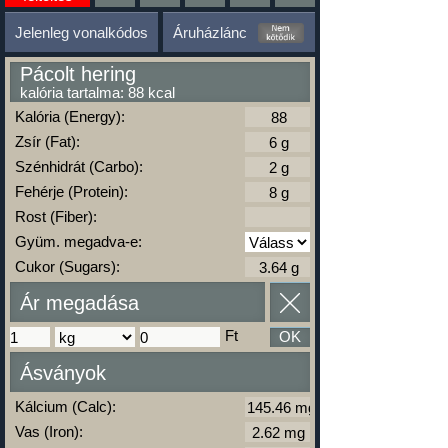
Jelenleg vonalkódos
Áruházlánc
Pácolt hering
kalória tartalma: 88 kcal
Kalória (Energy):
Zsír (Fat):
Szénhidrát (Carbo):
Fehérje (Protein):
Rost (Fiber):
Gyüm. megadva-e:
Cukor (Sugars):
Ár megadása
Ft
OK
Ásványok
Kálcium (Calc):
Vas (Iron):