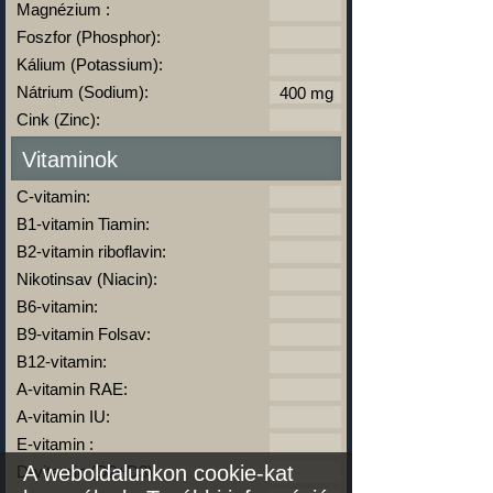
Magnézium :
Foszfor (Phosphor):
Kálium (Potassium):
Nátrium (Sodium):
Cink (Zinc):
Vitaminok
C-vitamin:
B1-vitamin Tiamin:
B2-vitamin riboflavin:
Nikotinsav (Niacin):
B6-vitamin:
B9-vitamin Folsav:
B12-vitamin:
A-vitamin RAE:
A-vitamin IU:
E-vitamin :
A weboldalunkon cookie-kat
D-vitamin (D2+D3):