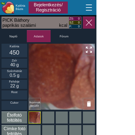
Bejelentkezés/
Kalória
MA
Bázis
Regisztráció
ZS:
0
PICK Báthory
SZ:
0
paprikás szalámi
kcal
F:
0
Napló
Fórum
Adatok
Kalória
450
Zsír
40 g
Szénhidrát
0.5 g
Fehérje
22 g
Rost
Ikonnak
Cukor
beállít
Ételfotó
feltöltés
Címke fotó
feltöltés