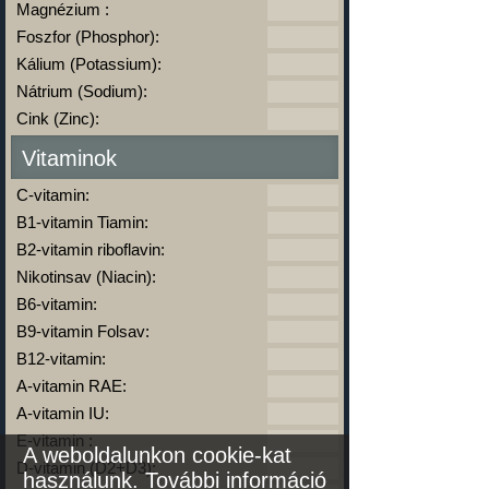
Magnézium :
Foszfor (Phosphor):
Kálium (Potassium):
Nátrium (Sodium):
Cink (Zinc):
Vitaminok
C-vitamin:
B1-vitamin Tiamin:
B2-vitamin riboflavin:
Nikotinsav (Niacin):
B6-vitamin:
B9-vitamin Folsav:
B12-vitamin:
A-vitamin RAE:
A-vitamin IU:
E-vitamin :
A weboldalunkon cookie-kat
D-vitamin (D2+D3):
használunk.
További információ