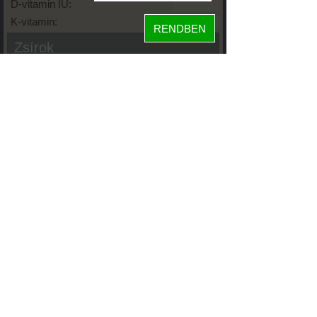
D-vitamin IU:
K-vitamin:
RENDBEN
Zsírok
Telített zsírsav:
Egysz. telítetlen:
Többsz. telitetlen:
Transzzsír:
Koleszterin:
Koffein (Caffeine):
Glikémiás index:
Tápanyageloszlás
64%
fehérje
szénhidrát
35%
zsír