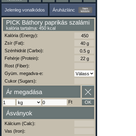
Jelenleg vonalkódos
Áruházlánc
PICK Báthory paprikás szalámi
kalória tartalma: 450 kcal
Kalória (Energy):
Zsír (Fat):
Szénhidrát (Carbo):
Fehérje (Protein):
Rost (Fiber):
Gyüm. megadva-e:
Cukor (Sugars):
Ár megadása
Ft
OK
Ásványok
Kálcium (Calc):
Vas (Iron):