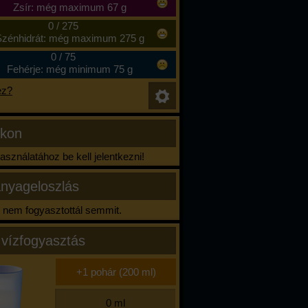
Zsír: még maximum 67 g
0
/
275
zénhidrát: még maximum 275 g
0
/
75
Fehérje: még minimum 75 g
ez?
ikon
sználatához be kell jelentkezni!
nyageloszlás
nem fogyasztottál semmit.
 vízfogyasztás