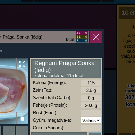
10 ér
1
ZS:
0
A l
Prágai Sonka (lédig)
SZ:
0
kcal
figyel
F:
0
eszel
kaló
um
Valójáb
be a
Regnum Prágai Sonka
(lédig)
kalória tartalma: 115 kcal
Kalória (Energy):
Zsír (Fat):
Szénhidrát (Carbo):
Fehérje (Protein):
Rost (Fiber):
Gyüm. megadva-e:
Cukor (Sugars):