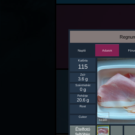
Regnum 
Napló
Fór
Adatok
Kalória
115
Zsír
3.6 g
Szénhidrát
0 g
Fehérje
20.6 g
Rost
Ikonnak
Cukor
beállít
Ételfotó
feltöltés