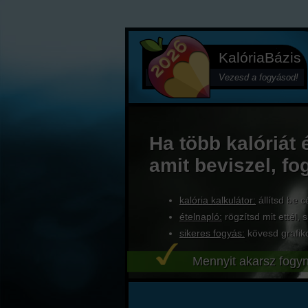
KalóriaBázis
Vezesd a fogyásod!
Ha több kalóriát 
amit beviszel, fo
kalória kalkulátor:
állítsd be c
ételnapló:
rögzítsd mit ettél, s
sikeres fogyás:
kövesd grafik
Mennyit akarsz fogyn