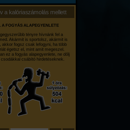
v a kalóriaszámolás mellett
. A FOGYÁS ALAPEGYENLETE
egegyszerűbb tényre hívnánk fel a
med. Akármit is sportolsz, akármit is
, akkor fogsz csak lefogyni, ha több
riát égetsz el, mint amit megeszel.
an ez a fogyás alapegyenlete, ne dőlj
 csodákkal csábító hirdetéseknek.