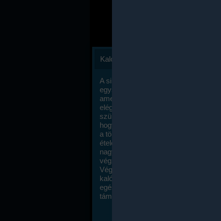
Kalóriaszámlálás
A sikeres fogyás titka valójában igen
egyszerű: égess több energiát, mint
amennyit beviszel. Természetesen e
elég nagy fegyelemre és akaraterőre
szükség, de meglepődve fogod tapasz
hogy a kalóriaszámolás mennyire ru
a többi diétához képest. Itt nincsenek ti
ételek és a megengedett kalóriabevite
nagymértékben növelheted ha testmo
végzel.
Végül, de nem utolsó sorban, a
kalóriaszámolás módszerét a legtöbb
egészségügyi szakorvos ajánlja és
támogatja.
To