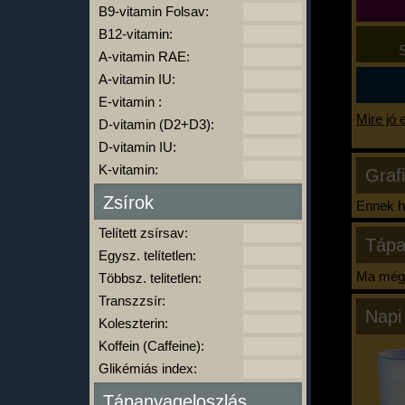
B9-vitamin Folsav:
B12-vitamin:
S
A-vitamin RAE:
A-vitamin IU:
E-vitamin :
Mire jó 
D-vitamin (D2+D3):
D-vitamin IU:
K-vitamin:
Graf
Zsírok
Ennek ha
Telített zsírsav:
Tápa
Egysz. telítetlen:
Ma még 
Többsz. telitetlen:
Transzzsír:
Napi
Koleszterin:
Koffein (Caffeine):
Glikémiás index:
Tápanyageloszlás