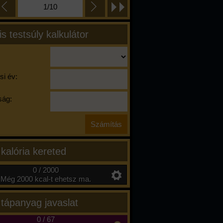
1/10
is testsúly kalkulátor
si év:
ág:
 kalória kereted
0 / 2000
Még 2000 kcal-t ehetsz ma.
 tápanyag javaslat
0
/
67