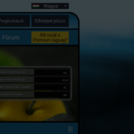
Magyar
Regisztráció
Elfelejtett jelszó
Mit nyújt a
Fórum
Prémium tagság?
Tagok összfogyása:
kg
Ma bevitt összkcal:
kcal
Mai napon aktív tagok:
fő
Kereshető ételek:
db