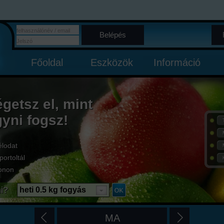
Belépés
Főoldal
Eszközök
Információ
égetsz el, mint
gyni fogsz!
élodat
portoltál
onon
i?
heti 0.5 kg fogyás
MA