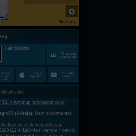
ség
KalóriaBázis
FB csoport
csatlakozás
Értékeld
Értékeld
YouTube
Google
App Store
csatorna
Play
bbi aktivitás
 FELIX Ketchup hozzáadott cukor
gro73 (8 órája):
Nem cukormentes
0%-al kevesebb cukor
 Zöldborsós csirkemáj diétásan:
2323 (12 órája):
Man vienmēr ir paticis
tas. Ne jau dārglietas vai mākslas