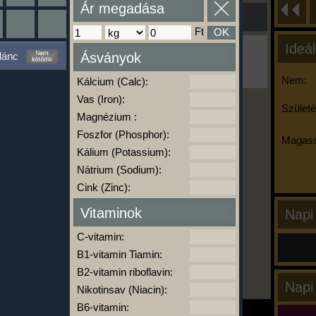
Ár megadása
Ft
OK
Ideál
Ha ma már nem eszel/sportolsz többet,
lánc
Ásványok
kattints a kiértékelésre!
A Kalória Szimulátor Prémium funkció.
Nem:
Kálcium (Calc):
Vas (Iron):
Születé
Magnézium :
-
Foszfor (Phosphor):
Magass
Kálium (Potassium):
Nátrium (Sodium):
kalóriabázis.hu
Cink (Zinc):
Vitaminok
Napi
C-vitamin:
B1-vitamin Tiamin:
B2-vitamin riboflavin:
Napi
Nikotinsav (Niacin):
B6-vitamin: