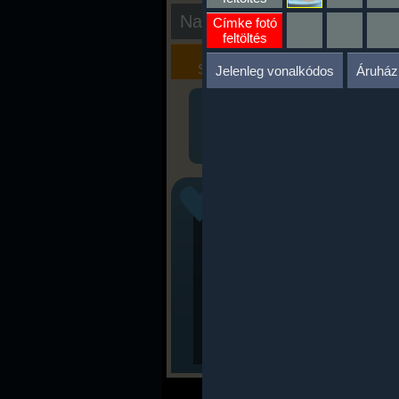
Nap kiértékelése
Címke fotó
feltöltés
Kalória
Szöveges
Szimulátor
Értékelés
Jelenleg vonalkódos
Áruház