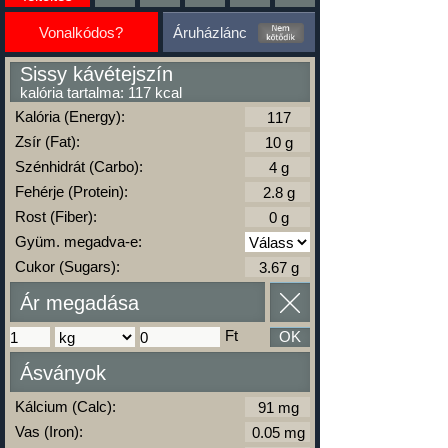
Vonalkódos?
Áruházlánc
Sissy kávétejszín
kalória tartalma: 117 kcal
Kalória (Energy):
Zsír (Fat):
Szénhidrát (Carbo):
Fehérje (Protein):
Rost (Fiber):
Gyüm. megadva-e:
Cukor (Sugars):
Ár megadása
Ft
OK
Ásványok
Kálcium (Calc):
Vas (Iron):