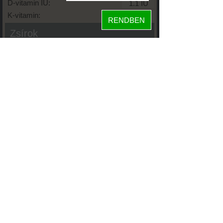
D-vitamin IU:
K-vitamin:
RENDBEN
Zsírok
Telített zsírsav:
Egysz. telítetlen:
Többsz. telitetlen:
Transzzsír:
Koleszterin:
Koffein (Caffeine):
Glikémiás index:
Tápanyageloszlás
60%
fehérje
szénhidrát
17%
24%
zsír