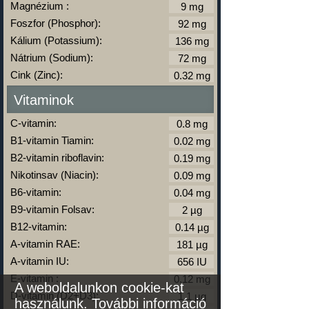
Magnézium :
Foszfor (Phosphor):
Kálium (Potassium):
Nátrium (Sodium):
Cink (Zinc):
Vitaminok
C-vitamin:
B1-vitamin Tiamin:
B2-vitamin riboflavin:
Nikotinsav (Niacin):
B6-vitamin:
B9-vitamin Folsav:
B12-vitamin:
A-vitamin RAE:
A-vitamin IU:
E-vitamin :
A weboldalunkon cookie-kat
D-vitamin (D2+D3):
használunk.
További információ