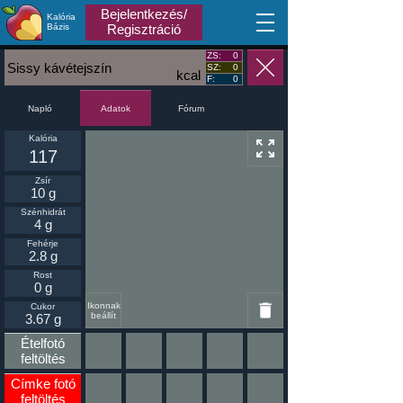
Bejelentkezés/
Kalória
MA
Bázis
Regisztráció
ZS:
0
Sissy kávétejszín
SZ:
0
kcal
F:
0
Napló
Fórum
Adatok
Kalória
117
Zsír
10 g
Szénhidrát
4 g
Fehérje
2.8 g
Rost
0 g
Ikonnak
Cukor
beállít
3.67 g
Ételfotó
feltöltés
Címke fotó
feltöltés