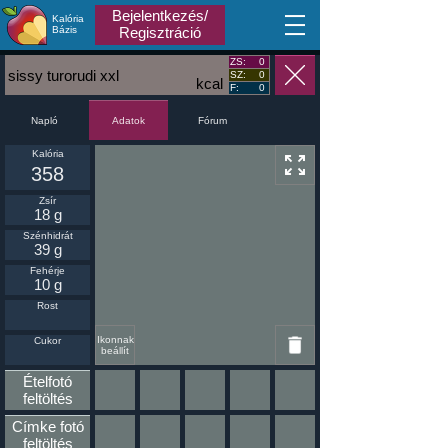
Bejelentkezés/
Kalória
MA
Bázis
Regisztráció
ZS:
0
sissy turorudi xxl
SZ:
0
kcal
F:
0
Napló
Fórum
Adatok
Kalória
358
Zsír
18 g
Szénhidrát
39 g
Fehérje
10 g
Rost
Ikonnak
Cukor
beállít
Ételfotó
feltöltés
Címke fotó
feltöltés