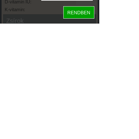
D-vitamin IU:
K-vitamin:
RENDBEN
Zsírok
Telített zsírsav:
Egysz. telítetlen:
Többsz. telitetlen:
Transzzsír:
Koleszterin:
Koffein (Caffeine):
Glikémiás index:
Tápanyageloszlás
27%
fehérje
szénhidrát
58%
15%
zsír