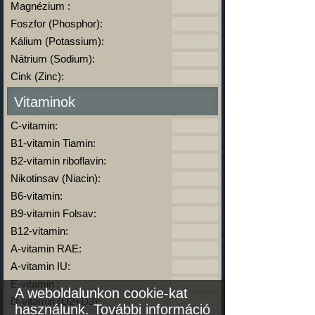
Magnézium :
Foszfor (Phosphor):
Kálium (Potassium):
Nátrium (Sodium):
Cink (Zinc):
Vitaminok
C-vitamin:
B1-vitamin Tiamin:
B2-vitamin riboflavin:
Nikotinsav (Niacin):
B6-vitamin:
B9-vitamin Folsav:
B12-vitamin:
A-vitamin RAE:
A-vitamin IU:
E-vitamin :
A weboldalunkon cookie-kat
D-vitamin (D2+D3):
használunk.
További információ