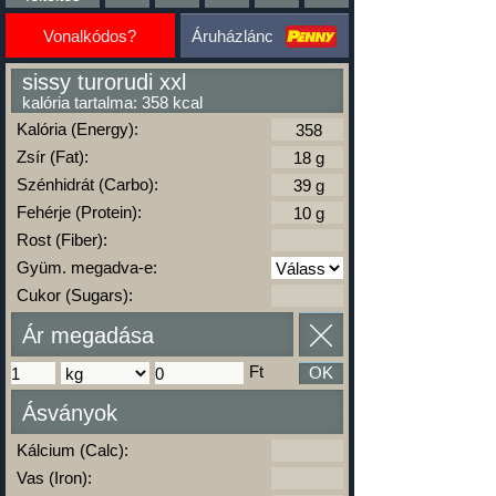
Vonalkódos?
Áruházlánc
sissy turorudi xxl
kalória tartalma: 358 kcal
Kalória (Energy):
Zsír (Fat):
Szénhidrát (Carbo):
Fehérje (Protein):
Rost (Fiber):
Gyüm. megadva-e:
Cukor (Sugars):
Ár megadása
Ft
OK
Ásványok
Kálcium (Calc):
Vas (Iron):