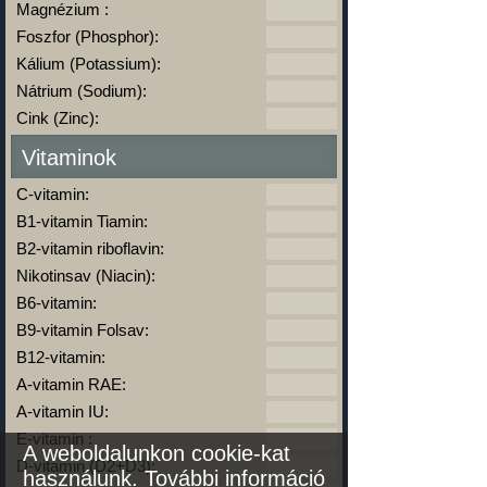
Magnézium :
Foszfor (Phosphor):
Kálium (Potassium):
Nátrium (Sodium):
Cink (Zinc):
Vitaminok
C-vitamin:
B1-vitamin Tiamin:
B2-vitamin riboflavin:
Nikotinsav (Niacin):
B6-vitamin:
B9-vitamin Folsav:
B12-vitamin:
A-vitamin RAE:
A-vitamin IU:
E-vitamin :
A weboldalunkon cookie-kat
D-vitamin (D2+D3):
használunk.
További információ