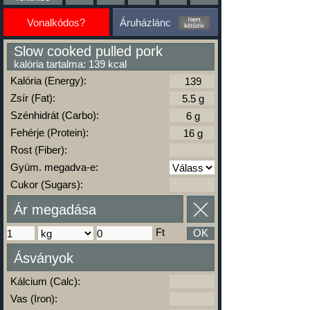
Vonalkódos?
Áruházlánc
Slow cooked pulled pork
kalória tartalma: 139 kcal
Kalória (Energy):
Zsír (Fat):
Szénhidrát (Carbo):
Fehérje (Protein):
Rost (Fiber):
Gyüm. megadva-e:
Cukor (Sugars):
Ár megadása
Ft
OK
Ásványok
Kálcium (Calc):
Vas (Iron):