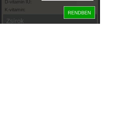
D-vitamin IU:
K-vitamin:
RENDBEN
Zsírok
Telített zsírsav:
Egysz. telítetlen:
Többsz. telitetlen:
Transzzsír:
Koleszterin:
Koffein (Caffeine):
Glikémiás index:
Tápanyageloszlás
22%
20%
fehérje
szénhidrát
58%
zsír