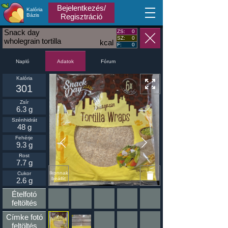
Bejelentkezés/
Kalória
MA
Bázis
Regisztráció
Snack day
ZS:
0
SZ:
0
wholegrain tortilla
kcal
F:
0
wraps
Napló
Fórum
Adatok
Kalória
301
Zsír
6.3 g
Szénhidrát
48 g
Fehérje
9.3 g
Rost
7.7 g
Ikonnak
Cukor
beállít
2.6 g
Ételfotó
feltöltés
Címke fotó
feltöltés