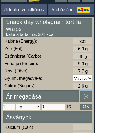
Jelenleg vonalkódos
Áruházlánc
Snack day wholegrain tortilla
wraps
kalória tartalma: 301 kcal
Kalória (Energy):
Zsír (Fat):
Szénhidrát (Carbo):
Fehérje (Protein):
Rost (Fiber):
Gyüm. megadva-e:
Cukor (Sugars):
Ár megadása
Ft
OK
Ásványok
Kálcium (Calc):