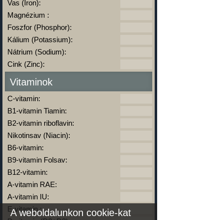
Vas (Iron):
Magnézium :
Foszfor (Phosphor):
Kálium (Potassium):
Nátrium (Sodium):
Cink (Zinc):
Vitaminok
C-vitamin:
B1-vitamin Tiamin:
B2-vitamin riboflavin:
Nikotinsav (Niacin):
B6-vitamin:
B9-vitamin Folsav:
B12-vitamin:
A-vitamin RAE:
A-vitamin IU:
E-vitamin :
A weboldalunkon cookie-kat