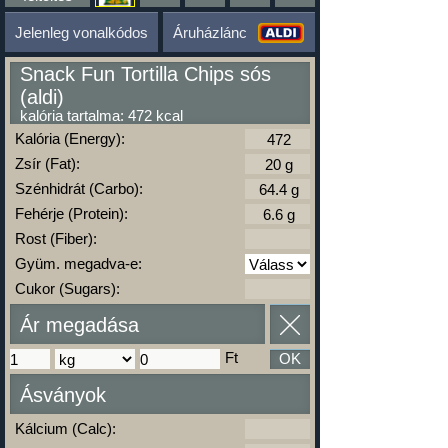
Jelenleg vonalkódos
Áruházlánc
Snack Fun Tortilla Chips sós
(aldi)
kalória tartalma: 472 kcal
Kalória (Energy):
Zsír (Fat):
Szénhidrát (Carbo):
Fehérje (Protein):
Rost (Fiber):
Gyüm. megadva-e:
Cukor (Sugars):
Ár megadása
Ft
OK
Ásványok
Kálcium (Calc):