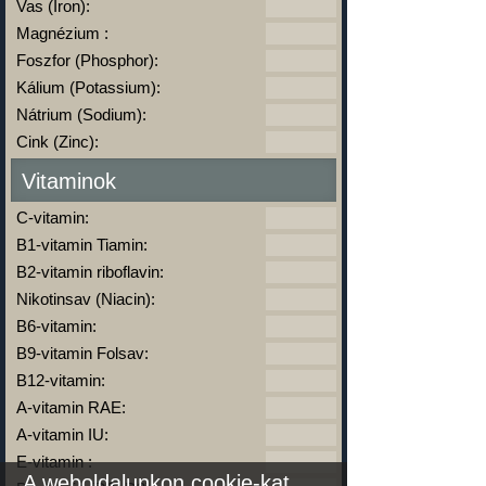
Vas (Iron):
Magnézium :
Foszfor (Phosphor):
Kálium (Potassium):
Nátrium (Sodium):
Cink (Zinc):
Vitaminok
C-vitamin:
B1-vitamin Tiamin:
B2-vitamin riboflavin:
Nikotinsav (Niacin):
B6-vitamin:
B9-vitamin Folsav:
B12-vitamin:
A-vitamin RAE:
A-vitamin IU:
E-vitamin :
A weboldalunkon cookie-kat