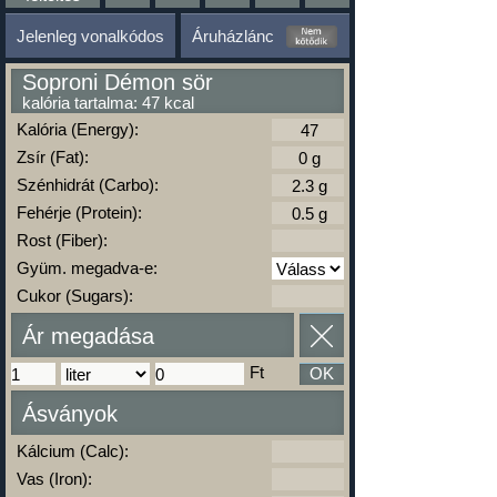
Jelenleg vonalkódos
Áruházlánc
Soproni Démon sör
kalória tartalma: 47 kcal
Kalória (Energy):
Zsír (Fat):
Szénhidrát (Carbo):
Fehérje (Protein):
Rost (Fiber):
Gyüm. megadva-e:
Cukor (Sugars):
Ár megadása
Ft
OK
Ásványok
Kálcium (Calc):
Vas (Iron):