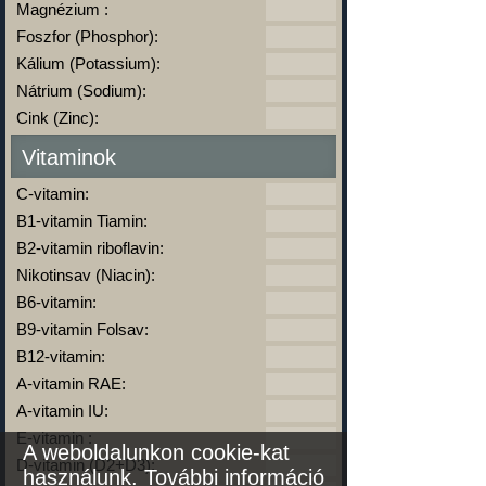
Magnézium :
Foszfor (Phosphor):
Kálium (Potassium):
Nátrium (Sodium):
Cink (Zinc):
Vitaminok
C-vitamin:
B1-vitamin Tiamin:
B2-vitamin riboflavin:
Nikotinsav (Niacin):
B6-vitamin:
B9-vitamin Folsav:
B12-vitamin:
A-vitamin RAE:
A-vitamin IU:
E-vitamin :
A weboldalunkon cookie-kat
D-vitamin (D2+D3):
használunk.
További információ