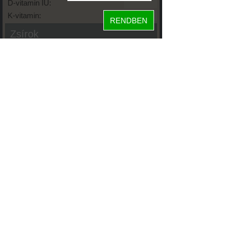
D-vitamin IU:
K-vitamin:
RENDBEN
Zsírok
Telített zsírsav:
Egysz. telítetlen:
Többsz. telitetlen:
Transzzsír:
Koleszterin:
Koffein (Caffeine):
Glikémiás index:
Tápanyageloszlás
fehérje
82%
szénhidrát
18%
zsír