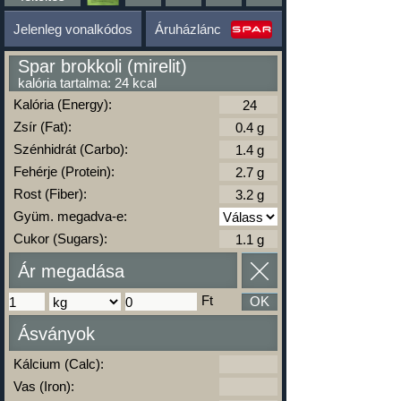
Jelenleg vonalkódos
Áruházlánc
Spar brokkoli (mirelit)
kalória tartalma: 24 kcal
Kalória (Energy):
Zsír (Fat):
Szénhidrát (Carbo):
Fehérje (Protein):
Rost (Fiber):
Gyüm. megadva-e:
Cukor (Sugars):
Ár megadása
Ft
OK
Ásványok
Kálcium (Calc):
Vas (Iron):