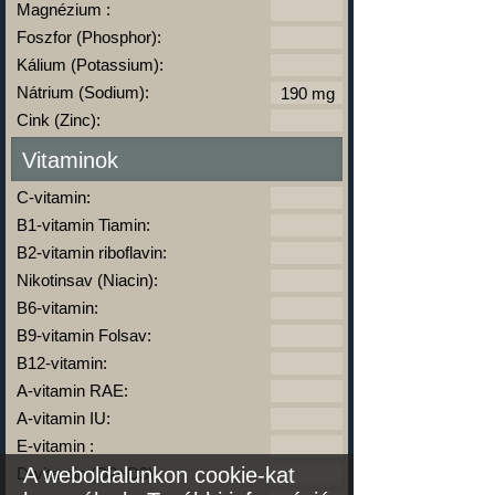
Magnézium :
Foszfor (Phosphor):
Kálium (Potassium):
Nátrium (Sodium):
Cink (Zinc):
Vitaminok
C-vitamin:
B1-vitamin Tiamin:
B2-vitamin riboflavin:
Nikotinsav (Niacin):
B6-vitamin:
B9-vitamin Folsav:
B12-vitamin:
A-vitamin RAE:
A-vitamin IU:
E-vitamin :
A weboldalunkon cookie-kat
D-vitamin (D2+D3):